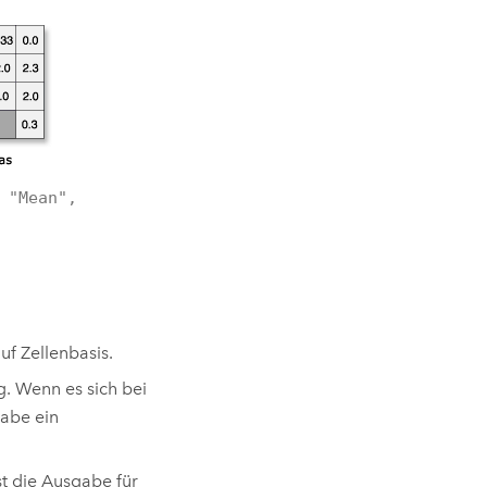
 "Mean",
f Zellenbasis.
g. Wenn es sich bei
gabe ein
st die Ausgabe für