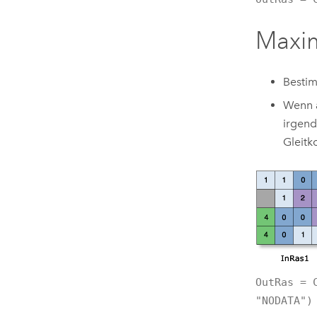
Max
Bestim
Wenn a
irgend
Gleit
OutRas = 
"NODATA")