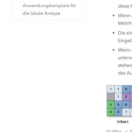
Anwendungsbeispiele für
diese 
die lokale Analyse
Wenn a
Mehrhe
Die si
Eingab
Wenn e
unters
stehen
das Au
OutRas = 