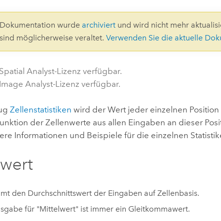
Umgeb
Geoinforma
Infrast
0-Dokumentation wurde
archiviert
und wird nicht mehr aktualisie
 sind möglicherweise veraltet.
Verwenden Sie die aktuelle Do
Alle Storys
Spatial Analyst-Lizenz verfügbar.
 Image Analyst-Lizenz verfügbar.
eug
Zellenstatistiken
wird der Wert jeder einzelnen Positio
Funktion der Zellenwerte aus allen Eingaben an dieser Posi
ere Informationen und Beispiele für die einzelnen Statistik
lwert
mt den Durchschnittswert der Eingaben auf Zellenbasis.
sgabe für "Mittelwert" ist immer ein Gleitkommawert.