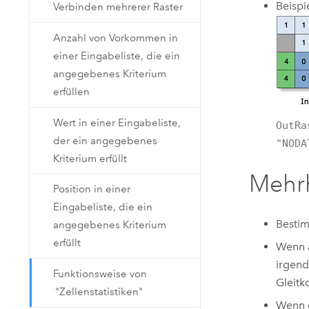
Beispi
Verbinden mehrerer Raster
Anzahl von Vorkommen in
einer Eingabeliste, die ein
angegebenes Kriterium
erfüllen
Wert in einer Eingabeliste,
OutRa
der ein angegebenes
"NODA
Kriterium erfüllt
Mehr
Position in einer
Eingabeliste, die ein
Bestim
angegebenes Kriterium
erfüllt
Wenn a
irgend
Funktionsweise von
Gleit
"Zellenstatistiken"
Wenn e