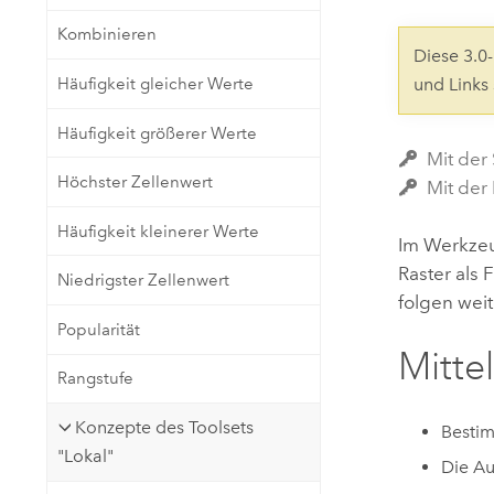
Natürliche Ressourcen
Kombinieren
Developer-Technologie
Diese 3.
Erstellen Sie Anwendungen für
Häufigkeit gleicher Werte
und Links
die Kartenerstellung und
Alle Branchen
räumliche Analyse
Häufigkeit größerer Werte
Mit der 
Höchster Zellenwert
Mit der
Alle Produkte
Häufigkeit kleinerer Werte
Im Werkz
Raster als 
Niedrigster Zellenwert
folgen weit
Popularität
Mitte
Rangstufe
Konzepte des Toolsets
Bestim
"Lokal"
Die Au