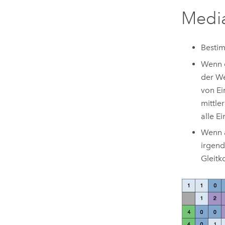
Medi
Bestim
Wenn d
der We
von Ei
mittle
alle E
Wenn a
irgend
Gleit