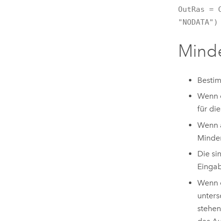
OutRas = 
"NODATA")
Minde
Bestim
Wenn e
für di
Wenn a
Minder
Die si
Eingab
Wenn e
unters
stehen