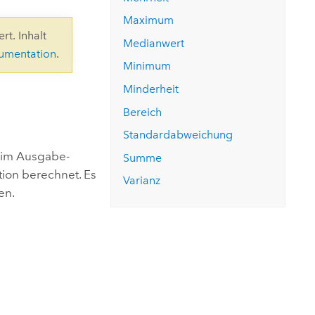
ungen.
aktivieren Sie eine kostenfreie Testversion.
Die Story lesen
Den Kurs erkunden
tionen
Maximum
rukturmanagement erkunden
ArcGIS Pro erkunden
rt. Inhalt
Medianwert
kumentation
.
Minimum
Minderheit
Bereich
Standardabweichung
n im Ausgabe-
Summe
tion berechnet. Es
Varianz
en.