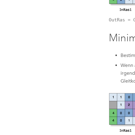
OutRas = 
Mini
Bestim
Wenn a
irgend
Gleit