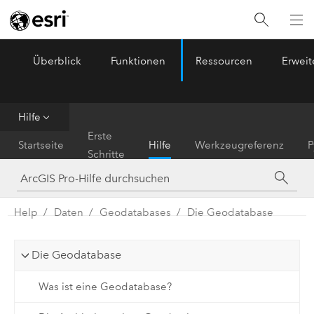
Überblick
Funktionen
Ressourcen
Erwei
ArcGIS Pro
Menu
Hilfe
Erste
Startseite
Hilfe
Werkzeugreferenz
P
Schritte
Help
Daten
Geodatabases
Die Geodatabase
Die Geodatabase
Was ist eine Geodatabase?