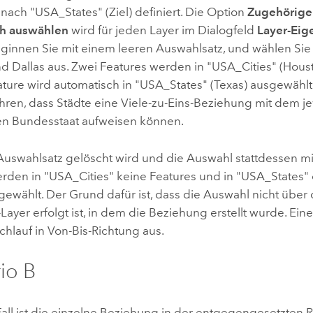
nach "USA_States" (Ziel) definiert. Die Option
Zugehörige
ch auswählen
wird für jeden Layer im Dialogfeld
Layer-Eig
Beginnen Sie mit einem leeren Auswahlsatz, und wählen Sie
d Dallas aus. Zwei Features werden in "USA_Cities" (Hous
ture wird automatisch in "USA_States" (Texas) ausgewählt.
hren, dass Städte eine Viele-zu-Eins-Beziehung mit dem je
n Bundesstaat aufweisen können.
uswahlsatz gelöscht wird und die Auswahl stattdessen mi
erden in "USA_Cities" keine Features und in "USA_States" 
gewählt. Der Grund dafür ist, dass die Auswahl nicht übe
Layer erfolgt ist, in dem die Beziehung erstellt wurde. Ein
hlauf in Von-Bis-Richtung aus.
io B
Fall ist die einzelne Beziehung in der entgegengesetzten 