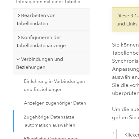
Interagieren mit einer Tabelle
Natürliche Ressourcen
Developer-Technologie
Bearbeiten von
Diese 3.
Erstellen Sie Anwendungen für
Tabellendaten
und Links
die Kartenerstellung und
Alle Branchen
räumliche Analyse
Konfigurieren der
Sie können
Tabellendatenanzeige
Tabellenbe
Alle Produkte
Verbindungen und
Synchronis
Beziehungen
Anpassung 
auswählen.
Einführung in Verbindungen
Sie die vo
und Beziehungen
überprüfen
Anzeigen zugehöriger Daten
Um die aut
Zugehörige Datensätze
gehen Sie w
automatisch auswählen
Klicke
Räumliche Verbindungen