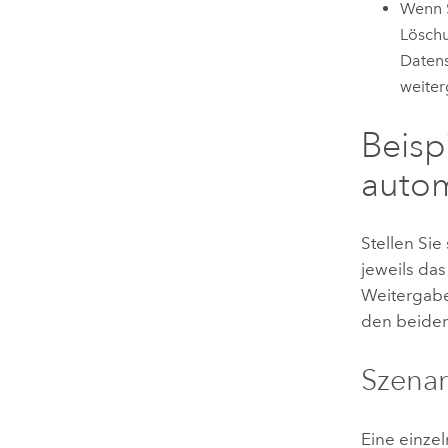
Wenn S
Löschu
Datens
weiter
Beisp
autom
Stellen Sie
jeweils das
Weitergabe
den beiden 
Szenar
Eine einze