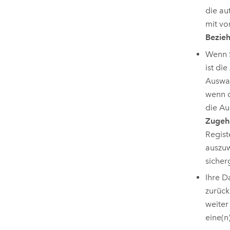
die au
mit vo
Bezie
Wenn S
ist di
Auswah
wenn d
die Au
Zugeh
Regist
auszuw
sicherg
Ihre D
zurück
weiter
eine(n