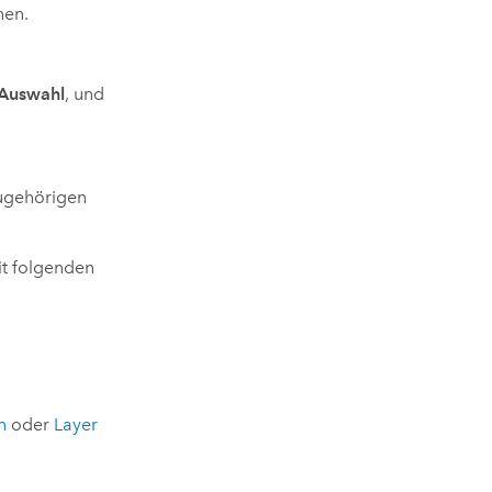
nen.
Auswahl
, und
zugehörigen
it folgenden
n
oder
Layer