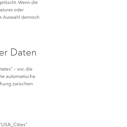
gelöscht. Wenn die
eatures oder
de Auswahl dennoch
er Daten
ates" – vor, die
Die automatische
iehung zwischen
"USA_Cities"