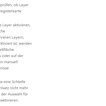
prüfen, ob Layer
Registerkarte
 Layer aktivieren,
che
hreren Layern,
tiviert ist, werden
ltfläche
 oder auf der
en manuell
nisse
e eine Schleife
hlsatz nicht mehr
e der Auswahl für
aktivieren.