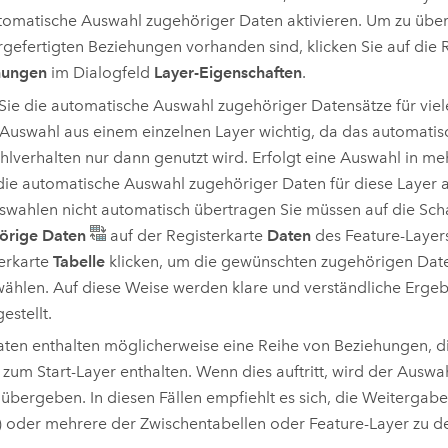
tomatische Auswahl zugehöriger Daten aktivieren. Um zu über
rgefertigten Beziehungen vorhanden sind, klicken Sie auf die 
hungen
im Dialogfeld
Layer-Eigenschaften
.
ie die automatische Auswahl zugehöriger Datensätze für viele
e Auswahl aus einem einzelnen Layer wichtig, da das automatis
lverhalten nur dann genutzt wird. Erfolgt eine Auswahl in me
ie automatische Auswahl zugehöriger Daten für diese Layer ak
swahlen nicht automatisch übertragen Sie müssen auf die Scha
örige Daten
auf der Registerkarte
Daten
des Feature-Layers
erkarte
Tabelle
klicken, um die gewünschten zugehörigen Dat
ählen. Auf diese Weise werden klare und verständliche Ergeb
estellt.
aten enthalten möglicherweise eine Reihe von Beziehungen, di
 zum Start-Layer enthalten. Wenn dies auftritt, wird der Auswa
 übergeben. In diesen Fällen empfiehlt es sich, die Weitergab
) oder mehrere der Zwischentabellen oder Feature-Layer zu de