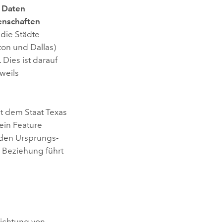
 Daten
enschaften
 die Städte
ton und Dallas)
 Dies ist darauf
weils
t dem Staat Texas
ein Feature
r den Ursprungs-
e Beziehung führt
Richtung von