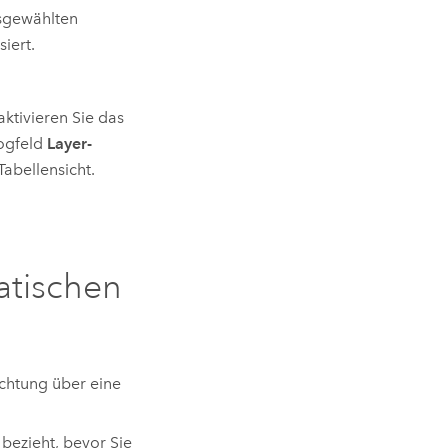
usgewählten
iert.
ktivieren Sie das
ogfeld
Layer-
Tabellensicht.
atischen
ichtung über eine
 bezieht, bevor Sie