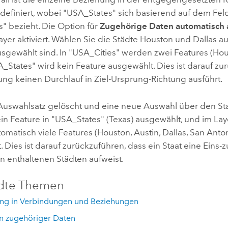
 definiert, wobei "USA_States" sich basierend auf dem Fe
" bezieht. Die Option für
Zugehörige Daten automatisch
ayer aktiviert. Wählen Sie die Städte Houston und Dallas a
usgewählt sind. In "USA_Cities" werden zwei Features (Hou
_States" wird kein Feature ausgewählt. Dies ist darauf zu
ung keinen Durchlauf in Ziel-Ursprung-Richtung ausführt.
uswahlsatz gelöscht und eine neue Auswahl über den Staa
ein Feature in "USA_States" (Texas) ausgewählt, und im La
matisch viele Features (Houston, Austin, Dallas, San Anto
 Dies ist darauf zurückzuführen, dass ein Staat eine Eins-
n enthaltenen Städten aufweist.
dte Themen
ung in Verbindungen und Beziehungen
n zugehöriger Daten