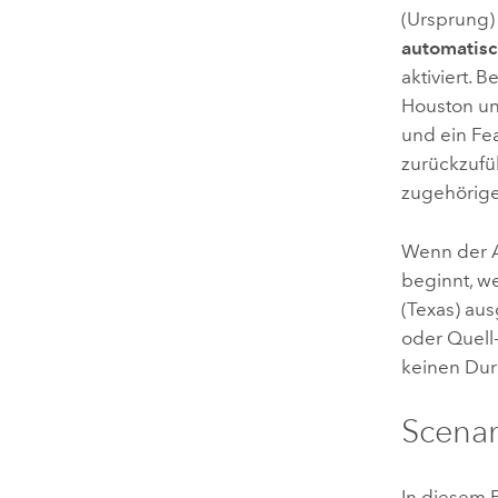
(Ursprung) 
automatis
aktiviert. 
Houston un
und ein Fea
zurückzufü
zugehörige
Wenn der A
beginnt, w
(Texas) aus
oder Quell-
keinen Durc
Scenar
In diesem 