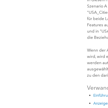
Szenario A
"USA_Cities
für beide L
Features a
und in "USA
die Bezieh
Wenn der A
wird, wird 
werden auto
ausgewählt.
zu den dari
Verwan
Einführ
Anzeige