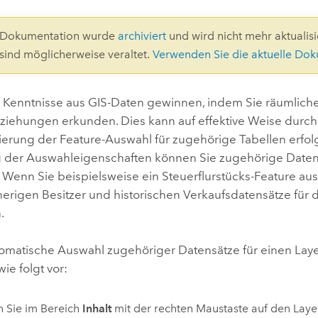
Umgeb
Geoinforma
Infrast
1-Dokumentation wurde
archiviert
und wird nicht mehr aktualisie
 sind möglicherweise veraltet.
Verwenden Sie die aktuelle Do
Alle Storys
 Kenntnisse aus GIS-Daten gewinnen, indem Sie räumlich
ziehungen erkunden. Dies kann auf effektive Weise durch
ierung der Feature-Auswahl für zugehörige Tabellen erfol
der Auswahleigenschaften können Sie zugehörige Daten
 Wenn Sie beispielsweise ein Steuerflurstücks-Feature a
rherigen Besitzer und historischen Verkaufsdatensätze für
.
omatische Auswahl zugehöriger Datensätze für einen Layer
ie folgt vor:
n Sie im Bereich
Inhalt
mit der rechten Maustaste auf den Laye