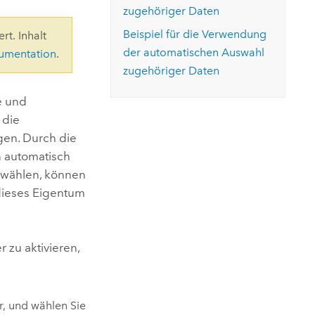
ungen.
aktivieren Sie eine kostenfreie Testversion.
zugehöriger Daten
Die Story lesen
Den Kurs erkunden
tionen
rukturmanagement erkunden
ArcGIS Pro erkunden
Beispiel für die Verwendung
rt. Inhalt
der automatischen Auswahl
kumentation
.
zugehöriger Daten
e und
 die
gen. Durch die
 automatisch
uswählen, können
 dieses Eigentum
 zu aktivieren,
r, und wählen Sie