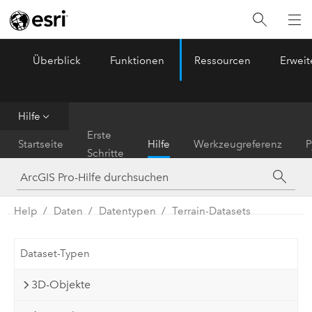
Überblick
Funktionen
Ressourcen
Erwei
ArcGIS Pro
Menu
Hilfe
Erste
Startseite
Hilfe
Werkzeugreferenz
P
Schritte
Help
Daten
Datentypen
Terrain-Datasets
Dataset-Typen
3D-Objekte