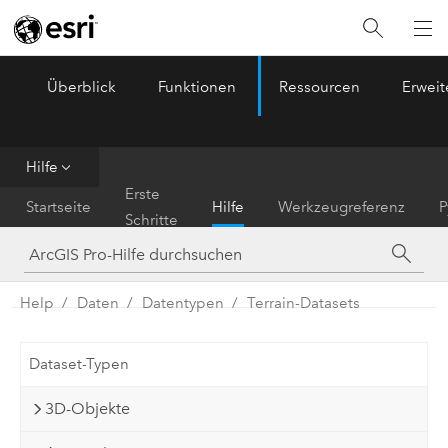
Überblick
Funktionen
Ressourcen
Erwei
ArcGIS Pro
Menu
Hilfe
Erste
Startseite
Hilfe
Werkzeugreferenz
P
Schritte
Help
Daten
Datentypen
Terrain-Datasets
Dataset-Typen
3D-Objekte