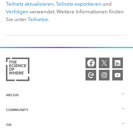
Teilnetz aktualisieren
,
Teilnetz exportieren
und
Verfolgen
verwendet. Weitere Informationen finden
Sie unter
Teilnetze
.
ARCGIS
COMMUNITY
ArcGIS – Überblick
GIS
Esri Community
Kartenerstellung