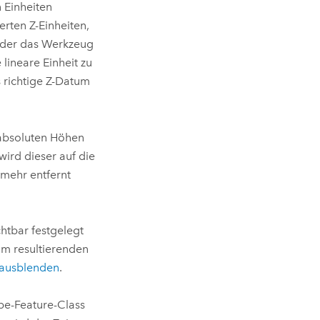
n Einheiten
erten Z-Einheiten,
weder das Werkzeug
lineare Einheit zu
 richtige Z-Datum
 absoluten Höhen
ird dieser auf die
mehr entfernt
chtbar festgelegt
im resultierenden
 ausblenden
.
be-Feature-Class