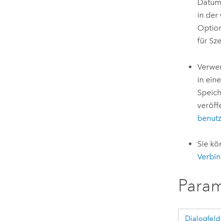
Datums
in der
Option
für Sz
Verwe
in ein
Speich
veröff
benutz
Sie kö
Verbin
Para
Dialogfeld