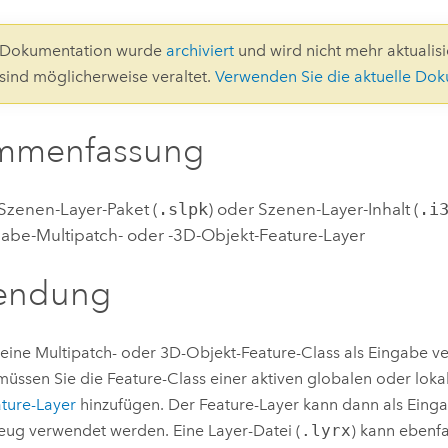
Umgeb
Geoinforma
Infrast
1-Dokumentation wurde
archiviert
und wird nicht mehr aktualisie
 sind möglicherweise veraltet.
Verwenden Sie die aktuelle Do
Alle Storys
mmenfassung
n Szenen-Layer-Paket (
.slpk
) oder Szenen-Layer-Inhalt (
.i
abe-Multipatch- oder -3D-Objekt-Feature-Layer
endung
eine Multipatch- oder 3D-Objekt-Feature-Class als Eingabe 
müssen Sie die Feature-Class einer aktiven globalen oder lok
ture-Layer
hinzufügen. Der Feature-Layer kann dann als Einga
ug verwendet werden. Eine Layer-Datei (
.lyrx
) kann ebenfa