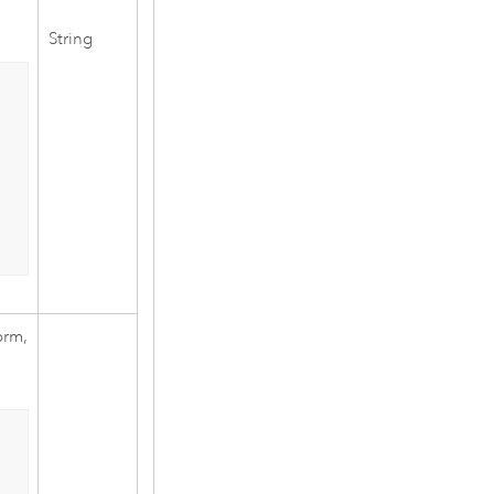
String
orm,
.