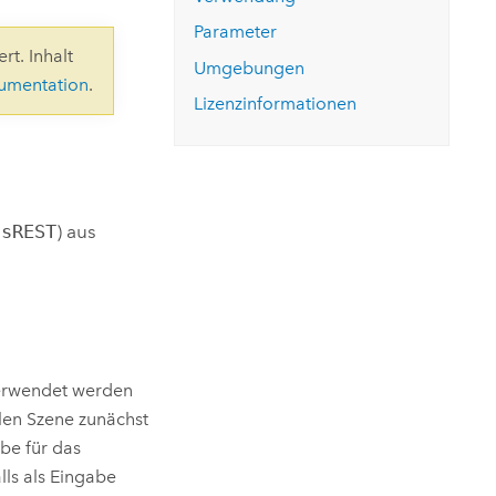
ungen.
aktivieren Sie eine kostenfreie Testversion.
Die Story lesen
Den Kurs erkunden
tionen
Parameter
rukturmanagement erkunden
ArcGIS Pro erkunden
rt. Inhalt
Umgebungen
kumentation
.
Lizenzinformationen
3sREST
) aus
verwendet werden
alen Szene zunächst
be für das
lls als Eingabe