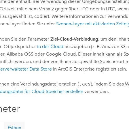
felder enthält. Bei Verwendung dieser Umgebungseinstellung
 Ortszeit mit einem Versatz gegenüber UTC oder in UTC, wen
 ausgewählt ist, codiert. Weitere Informationen zur Verwend
enen-Layer finden Sie unter
Szenen-Layer mit aktivierten Zeite
nden Sie den Parameter
Ziel-Cloud-Verbindung
, um den Inhal
en Objektspeicher
in der Cloud
auszugeben (z. B.
Amazon S3
,
er,
Alibaba OSS
oder
Google Cloud
. Dieser Inhalt kann als S
entlicht werden, und der von Ihnen ausgewählte Speicherort m
erverwalteter Data Store
in
ArcGIS Enterprise
registriert sein.
nnen eine Verbindungsdatei erstellen (
.acs
), indem Sie das 
dungsdatei für Cloud-Speicher erstellen
verwenden.
meter
Python