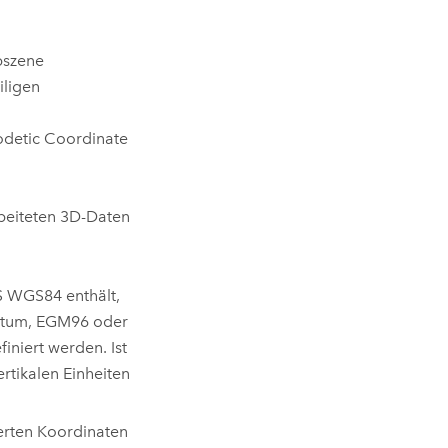
bszene
iligen
detic Coordinate
rbeiteten 3D-Daten
 WGS84 enthält,
Datum, EGM96 oder
iniert werden. Ist
rtikalen Einheiten
erten Koordinaten