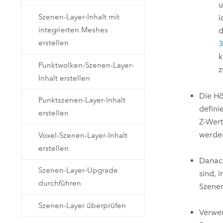
u
Szenen-Layer-Inhalt mit
i
integrierten Meshes
d
erstellen
3
k
Punktwolken-Szenen-Layer-
z
Inhalt erstellen
Die Hö
Punktszenen-Layer-Inhalt
defini
erstellen
Z-Wert
werden
Voxel-Szenen-Layer-Inhalt
erstellen
Danach
Szenen-Layer-Upgrade
sind, 
durchführen
Szenen
Szenen-Layer überprüfen
Verwe