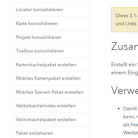
Natürliche Ressourcen
Locator konsolidieren
Developer-Technologie
Diese 3.
Erstellen Sie Anwendungen für
Karte konsolidieren
und Links
die Kartenerstellung und
Alle Branchen
räumliche Analyse
Projekt konsolidieren
Zusa
Toolbox konsolidieren
Alle Produkte
Erstellt ei
Kartenkachelpaket erstellen
einem Eing
Mobiles Kartenpaket erstellen
Verw
Mobiles Szenen-Paket erstellen
Vektorkachelindex erstellen
Damit 
kann, 
Vektorkachelpaket erstellen
als
Fea
Werkze
Paket extrahieren