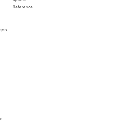
Reference
.
igen
m
se