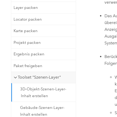
verwe
Layer packen
Das A
Locator packen
überei
Anzei
Karte packen
Ausga
Projekt packen
Syste
Ergebnis packen
Berück
Folge
Paket freigeben
W
Toolset "Szenen-Layer"
k
3D-Objekt-Szenen-Layer-
E
Inhalt erstellen
d
u
Gebäude-Szenen-Layer-
S
Inhalt erstellen