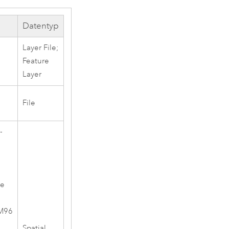
Datentyp
Layer File;
Feature
Layer
File
-
te
GM96
Spatial