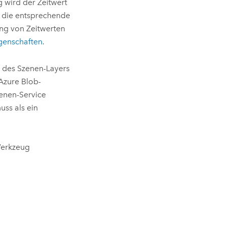
 wird der Zeitwert
n die entsprechende
ung von Zeitwerten
igenschaften
.
t des Szenen-Layers
Azure
Blob-
zenen-Service
uss als ein
Werkzeug