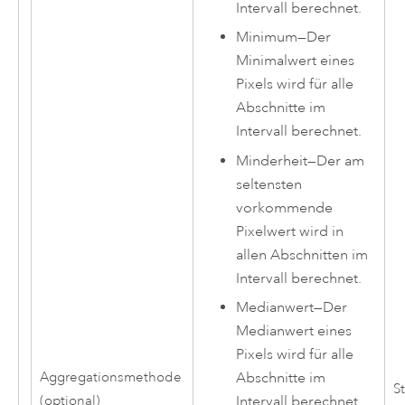
Intervall berechnet.
Minimum
—
Der
Minimalwert eines
Pixels wird für alle
Abschnitte im
Intervall berechnet.
Minderheit
—
Der am
seltensten
vorkommende
Pixelwert wird in
allen Abschnitten im
Intervall berechnet.
Medianwert
—
Der
Medianwert eines
Pixels wird für alle
Aggregationsmethode
Abschnitte im
St
(optional)
Intervall berechnet.