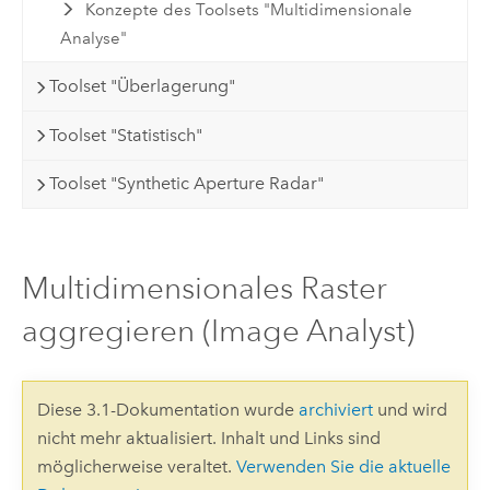
Konzepte des Toolsets "Multidimensionale
Analyse"
Toolset "Überlagerung"
Toolset "Statistisch"
Toolset "Synthetic Aperture Radar"
Multidimensionales Raster
aggregieren (Image Analyst)
Diese 3.1-Dokumentation wurde
archiviert
und wird
nicht mehr aktualisiert. Inhalt und Links sind
möglicherweise veraltet.
Verwenden Sie die aktuelle