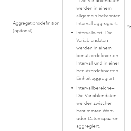
—
Die Variablendaten
werden in einem
allgemein bekannten
Aggregationsdefinition
Intervall aggregiert.
St
(optional)
Intervallwert
—
Die
Variablendaten
werden in einem
benutzerdefinierten
Intervall und in einer
benutzerdefinierten
Einheit aggregiert.
Intervallbereiche
—
Die Variablendaten
werden zwischen
bestimmten Wert-
oder Datumspaaren
aggregiert.