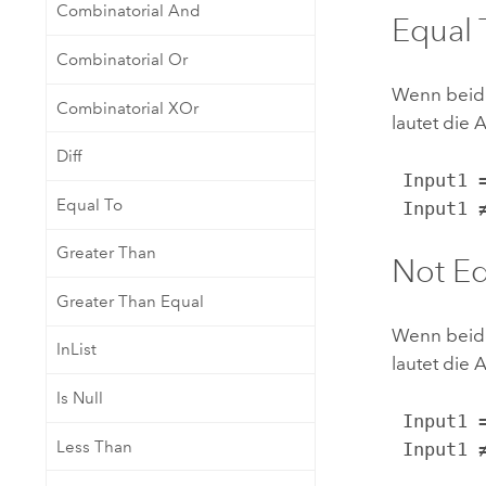
Combinatorial And
Equal 
Combinatorial Or
Wenn beide
Combinatorial XOr
lautet die 
Diff
 Input1 = Input2, Output = 1

Equal To
 Input1
Greater Than
Not Eq
Greater Than Equal
Wenn beide
InList
lautet die 
Is Null
 Input1 = Input2, Output = 0

Less Than
 Input1