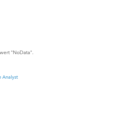
ewert "NoData".
e Analyst