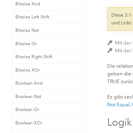
Bitwise And
Natürliche Ressourcen
Developer-Technologie
Diese 3.
Bitwise Left Shift
Erstellen Sie Anwendungen für
und Links
die Kartenerstellung und
Alle Branchen
Bitwise Not
räumliche Analyse
Mit der 
Bitwise Or
Mit der
Alle Produkte
Bitwise Right Shift
Die relati
Bitwise XOr
geben die 
TRUE zurüc
Boolean And
Boolean Not
Es gibt se
Not Equal
,
Boolean Or
Logik
Boolean XOr