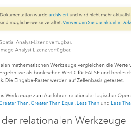
Umgeb
Geoinforma
Infrast
1-Dokumentation wurde
archiviert
und wird nicht mehr aktualisie
 sind möglicherweise veraltet.
Verwenden Sie die aktuelle Do
Alle Storys
Spatial Analyst-Lizenz verfügbar.
 Image Analyst-Lizenz verfügbar.
onalen mathematischen Werkzeuge vergleichen die Werte
Ergebnisse als booleschen Wert 0 für FALSE und boolesch
k. Die Eingabe-Raster werden auf Zellenbasis getestet.
chs Werkzeuge zum Ausführen relationaler logischer Oper
Greater Than
,
Greater Than Equal
,
Less Than
und
Less Tha
 der relationalen Werkzeuge