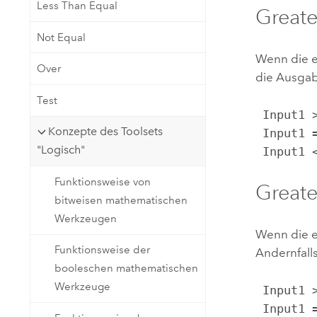
Less Than Equal
Greate
Not Equal
Wenn die er
Over
die Ausgab
Test
 Input1 > Input2, Output = 1

Konzepte des Toolsets
 Input1 = Input2, Output = 0

"Logisch"
 Input1
Funktionsweise von
Greate
bitweisen mathematischen
Werkzeugen
Wenn die er
Funktionsweise der
Andernfalls
booleschen mathematischen
Werkzeuge
 Input1 > Input2, Output = 1

 Input1 = Input2, Output = 1
