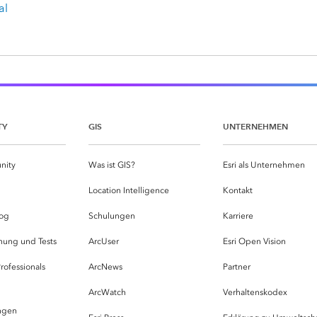
al
TY
GIS
UNTERNEHMEN
nity
Was ist GIS?
Esri als Unternehmen
g
Location Intelligence
Kontakt
og
Schulungen
Karriere
hung und Tests
ArcUser
Esri Open Vision
rofessionals
ArcNews
Partner
ArcWatch
Verhaltenskodex
ungen