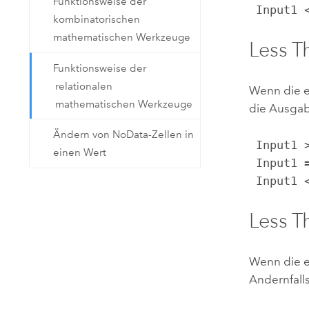
Funktionsweise der
 Input1
kombinatorischen
mathematischen Werkzeuge
Less T
Funktionsweise der
relationalen
Wenn die er
mathematischen Werkzeuge
die Ausgab
Ändern von NoData-Zellen in
 Input1 > Input2, Output = 0

einen Wert
 Input1 = Input2, Output = 0

 Input1
Less T
Wenn die er
Andernfalls