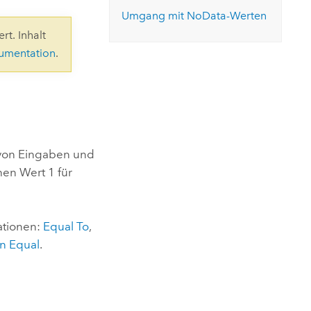
ungen.
aktivieren Sie eine kostenfreie Testversion.
Die Story lesen
Umgang mit NoData-Werten
Den Kurs erkunden
tionen
rukturmanagement erkunden
ArcGIS Pro erkunden
rt. Inhalt
kumentation
.
 von Eingaben und
en Wert 1 für
ationen:
Equal To
,
n Equal
.