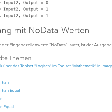
 < Input2, Output = 1
ng mit NoData-Werten
 der Eingabezellenwerte "NoData" lautet, ist der Ausgab
dte Themen
k über das Toolset "Logisch" im Toolset "Mathematik" in Imag
o
 Than
 Than Equal
an
an Equal