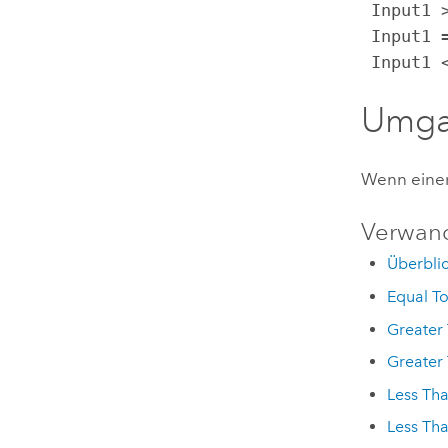
 Input1 > Input2, Output = 0

 Input1 = Input2, Output = 1

 Input1
Umga
Wenn einer
Verwan
Überblic
Equal T
Greater
Greater
Less Th
Less Th