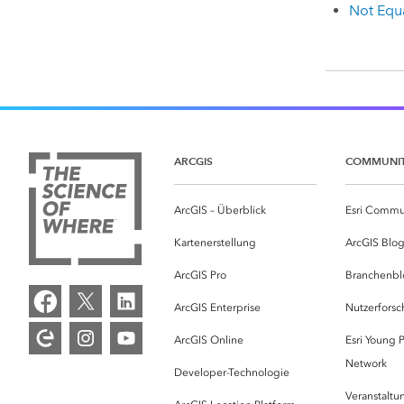
Not Equ
ARCGIS
COMMUNI
ArcGIS – Überblick
Esri Commu
Kartenerstellung
ArcGIS Blo
ArcGIS Pro
Branchenbl
ArcGIS Enterprise
Nutzerforsc
ArcGIS Online
Esri Young P
Network
Developer-Technologie
Veranstalt