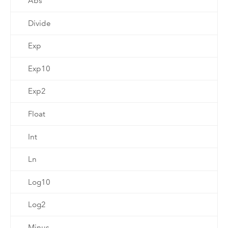
Abs
Divide
Exp
Exp10
Exp2
Float
Int
Ln
Log10
Log2
Minus