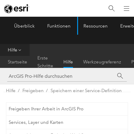
Überblick
Funktionen
Ressourcen
Erwei
ArcGIS Pro
Menu
Hilfe
Erste
Startseite
Hilfe
Werkzeugreferenz
P
Schritte
Hilfe
Freigeben
Speichern einer Service-Definition
Freigeben Ihrer Arbeit in ArcGIS Pro
Services, Layer und Karten