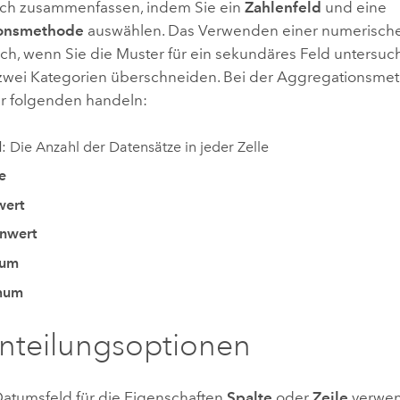
uch zusammenfassen, indem Sie ein
Zahlenfeld
und eine
onsmethode
auswählen. Das Verwenden einer numerischen
eich, wenn Sie die Muster für ein sekundäres Feld untersu
zwei Kategorien überschneiden. Bei der Aggregationsmet
r folgenden handeln:
l
: Die Anzahl der Datensätze in jeder Zelle
e
wert
nwert
mum
mum
inteilungsoptionen
atumsfeld für die Eigenschaften
Spalte
oder
Zeile
verwen