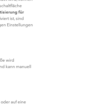
schaltfläche
tisierung für
iert ist, sind
gen Einstellungen
öße wird
und kann manuell
 oder auf eine