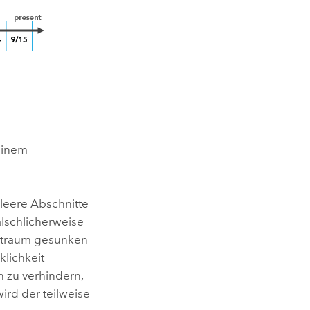
 einem
e leere Abschnitte
älschlicherweise
eitraum gesunken
klichkeit
 zu verhindern,
ird der teilweise