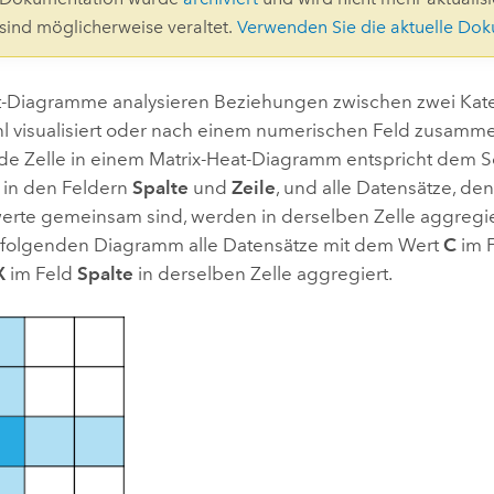
Umgeb
 sind möglicherweise veraltet.
Verwenden Sie die aktuelle Do
Geoinforma
Infrast
t-Diagramme analysieren Beziehungen zwischen zwei Kate
Alle Storys
l visualisiert oder nach einem numerischen Feld zusamm
de Zelle in einem Matrix-Heat-Diagramm entspricht dem S
 in den Feldern
Spalte
und
Zeile
, und alle Datensätze, d
erte gemeinsam sind, werden in derselben Zelle aggregie
folgenden Diagramm alle Datensätze mit dem Wert
C
im 
X
im Feld
Spalte
in derselben Zelle aggregiert.