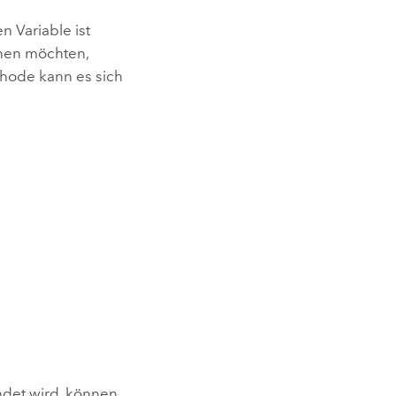
 Variable ist
chen möchten,
hode kann es sich
det wird, können