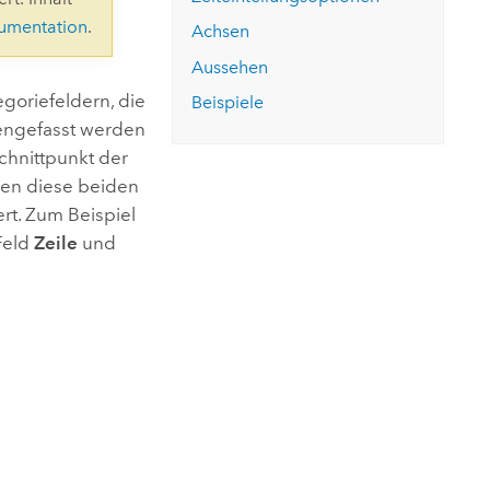
ungen.
aktivieren Sie eine kostenfreie Testversion.
Die Story lesen
kumentation
.
Den Kurs erkunden
tionen
Achsen
rukturmanagement erkunden
ArcGIS Pro erkunden
Aussehen
goriefeldern, die
Beispiele
engefasst werden
chnittpunkt der
enen diese beiden
rt. Zum Beispiel
Feld
Zeile
und