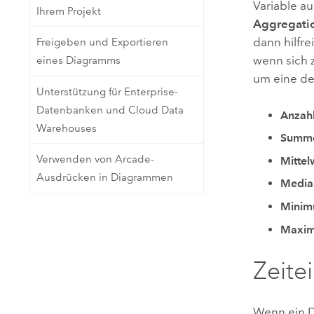
Variable a
Ihrem Projekt
Aggregati
dann hilfr
Freigeben und Exportieren
wenn sich 
eines Diagramms
um eine de
Unterstützung für Enterprise-
Datenbanken und Cloud Data
Anzah
Warehouses
Summ
Verwenden von Arcade-
Mittel
Ausdrücken in Diagrammen
Media
Mini
Maxi
Zeite
Wenn ein D