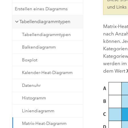
Natürliche Ressourcen
und Links
Erstellen eines Diagramms
Developer-Technologie
Erstellen Sie Anwendungen für
Tabellendiagrammtypen
die Kartenerstellung und
Alle Branchen
Matrix-Hea
räumliche Analyse
nach Anzah
Tabellendiagrammtypen
können. Je
Balkendiagramm
Kategorien
Alle Produkte
Kategoriew
Boxplot
werden im 
dem Wert
Kalender-Heat-Diagramm
Datenuhr
Histogramm
Liniendiagramm
Matrix-Heat-Diagramm