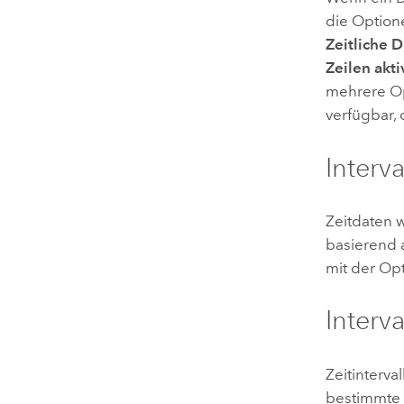
die Option
Zeitliche D
Zeilen akti
mehrere Op
verfügbar,
Interv
Zeitdaten w
basierend 
mit der Op
Interv
Zeitinterva
bestimmte 