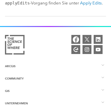
applyEdits
-Vorgang finden Sie unter
Apply Edits
.
ARCGIS
COMMUNITY
ArcGIS – Überblick
GIS
Esri Community
Kartenerstellung
UNTERNEHMEN
Was ist GIS?
ArcGIS Blog
ArcGIS Pro