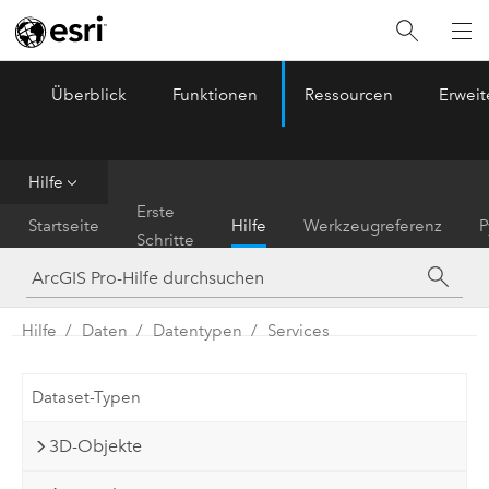
Überblick
Funktionen
Ressourcen
Erwei
ArcGIS Pro
Menu
Hilfe
Erste
Startseite
Hilfe
Werkzeugreferenz
P
Schritte
Hilfe
Daten
Datentypen
Services
Dataset-Typen
3D-Objekte