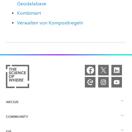
Geodatabase
Kombiniert
Verwalten von Kompositregeln
ARCGIS
COMMUNITY
ArcGIS – Überblick
GIS