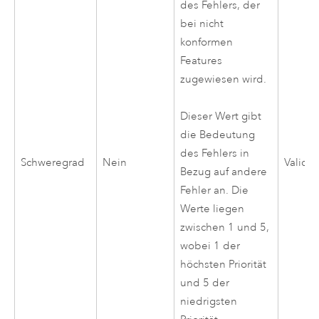
des Fehlers, der
bei nicht
konformen
Features
zugewiesen wird.
Dieser Wert gibt
die Bedeutung
des Fehlers in
Schweregrad
Nein
Validi
Bezug auf andere
Fehler an. Die
Werte liegen
zwischen 1 und 5,
wobei 1 der
höchsten Priorität
und 5 der
niedrigsten