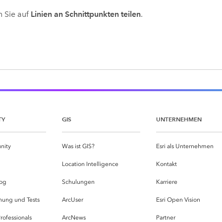
n Sie auf
Linien an Schnittpunkten teilen
.
TY
GIS
UNTERNEHMEN
nity
Was ist GIS?
Esri als Unternehmen
g
Location Intelligence
Kontakt
og
Schulungen
Karriere
hung und Tests
ArcUser
Esri Open Vision
rofessionals
ArcNews
Partner