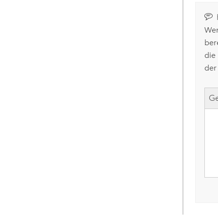
Wen
ber
die
der
Ge