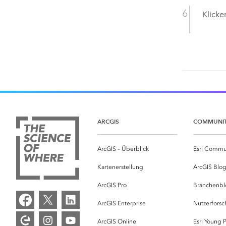
Klicke
ARCGIS
COMMUNI
ArcGIS – Überblick
Esri Commu
Kartenerstellung
ArcGIS Blo
ArcGIS Pro
Branchenbl
ArcGIS Enterprise
Nutzerforsc
ArcGIS Online
Esri Young P