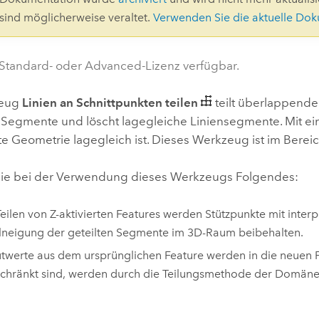
Umgeb
 sind möglicherweise veraltet.
Verwenden Sie die aktuelle Do
Geoinforma
Infrast
 Standard- oder Advanced-Lizenz verfügbar.
Alle Storys
zeug
Linien an Schnittpunkten teilen
teilt überlappende
 Segmente und löscht lagegleiche Liniensegmente. Mit eine
e Geometrie lagegleich ist. Dieses Werkzeug ist im Berei
ie bei der Verwendung dieses Werkzeugs Folgendes:
eilen von Z-aktivierten Features werden Stützpunkte mit inter
neigung der geteilten Segmente im 3D-Raum beibehalten.
utwerte aus dem ursprünglichen Feature werden in die neuen Fe
chränkt sind, werden durch die Teilungsmethode der Domäne f