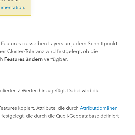
ungen.
aktivieren Sie eine kostenfreie Testversion.
Die Story lesen
kumentation
.
Den Kurs erkunden
tionen
rukturmanagement erkunden
ArcGIS Pro erkunden
 Features desselben Layers an jedem Schnittpunkt
r Cluster-Toleranz wird festgelegt, ob die
ch
Features ändern
verfügbar.
polierten Z-Werten hinzugefügt. Dabei wird die
atures kopiert. Attribute, die durch
Attributdomänen
estgelegt, die durch die Quell-Geodatabase definiert