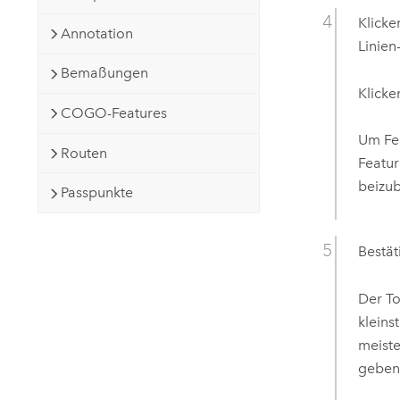
Klicke
Annotation
Linien
Bemaßungen
Klicke
COGO-Features
Um Fea
Routen
Featur
beizub
Passpunkte
Bestät
Der To
kleins
meiste
geben 