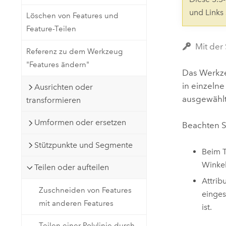
Natürliche Ressourcen
und Links
Löschen von Features und
Developer-Technologie
Feature-Teilen
Erstellen Sie Anwendungen für
die Kartenerstellung und
Alle Branchen
Mit der
Referenz zu dem Werkzeug
räumliche Analyse
"Features ändern"
Das Werk
in einzelne
Ausrichten oder
Alle Produkte
ausgewählt
transformieren
Umformen oder ersetzen
Beachten S
Stützpunkte und Segmente
Beim T
Winkel
Teilen oder aufteilen
Attrib
Zuschneiden von Features
einges
mit anderen Features
ist.
Teilen einer Polylinie durch