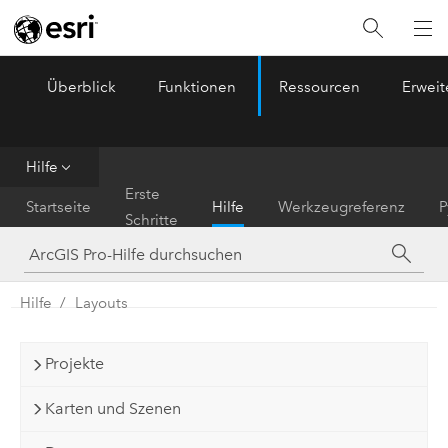
Überblick
Funktionen
Ressourcen
Erwei
ArcGIS Pro
Menu
Hilfe
Erste
Startseite
Hilfe
Werkzeugreferenz
P
Schritte
Hilfe
Layouts
Projekte
Karten und Szenen