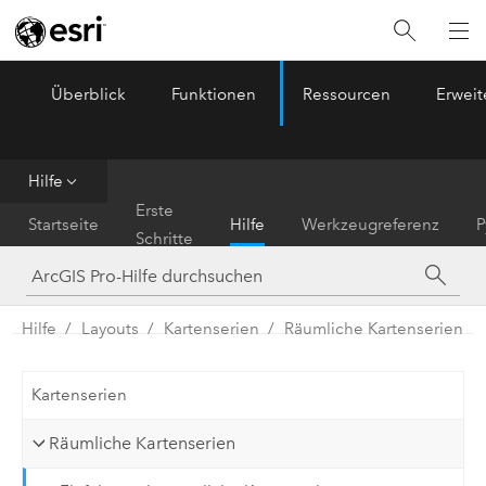
Überblick
Funktionen
Ressourcen
Erwei
ArcGIS Pro
Menu
Hilfe
Erste
Startseite
Hilfe
Werkzeugreferenz
P
Schritte
Hilfe
Layouts
Kartenserien
Räumliche Kartenserien
Kartenserien
Räumliche Kartenserien