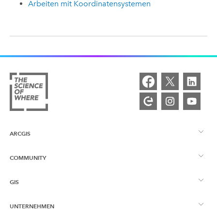
Arbeiten mit Koordinatensystemen
ARCGIS
COMMUNITY
ArcGIS – Überblick
GIS
Esri Community
Kartenerstellung
UNTERNEHMEN
Was ist GIS?
ArcGIS Blog
ArcGIS Pro