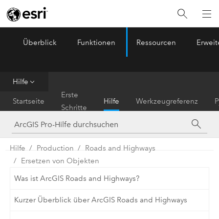
Überblick
Funktionen
Ressourcen
Erwei
ArcGIS Pro
Menu
Hilfe
Erste
Startseite
Hilfe
Werkzeugreferenz
P
Schritte
Hilfe
Production
Roads and Highways
Ersetzen von Objekten
Was ist ArcGIS Roads and Highways?
Kurzer Überblick über ArcGIS Roads and Highways