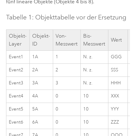
fünf lineare Objekte (Objekte 4 bis 8).
Tabelle 1: Objekttabelle vor der Ersetzung
Objekt-
Objekt-
Von-
Bis-
Vo
Wert
Layer
ID
Messwert
Messwert
D
Event1
1A
1
N. z.
GGG
01
Event2
2A
2
N. z.
SSS
01
Event3
3A
3
N. z.
HHH
01
Event4
4A
0
10
XXX
01
Event5
5A
0
10
YYY
01
Event6
6A
0
10
ZZZ
01
Event7
7A
0
10
QQQ
01