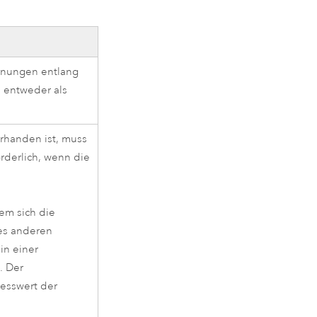
fernungen entlang
 entweder als
orhanden ist, muss
orderlich, wenn die
dem sich die
es anderen
in einer
. Der
Messwert der