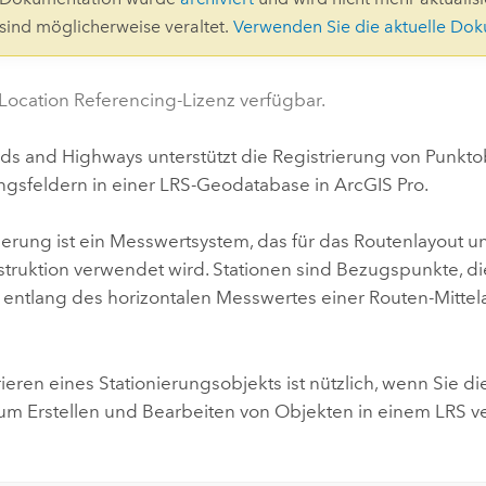
Umgeb
 sind möglicherweise veraltet.
Verwenden Sie die aktuelle Do
Geoinforma
Infrast
 Location Referencing-Lizenz verfügbar.
Alle Storys
ads and Highways
unterstützt die Registrierung von Punkto
ungsfeldern in einer LRS-Geodatabase in
ArcGIS Pro
.
ierung ist ein Messwertsystem, das für das Routenlayout u
truktion verwendet wird. Stationen sind Bezugspunkte, d
entlang des horizontalen Messwertes einer Routen-Mittela
ieren eines Stationierungsobjekts ist nützlich, wenn Sie di
m Erstellen und Bearbeiten von Objekten in einem LRS 