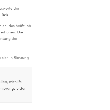
sswerte der
 Bck
 an, das heißt, ob
e erhöhen. Die
ichtung der
e sich in Richtung
len, mithilfe
onierungsfelder