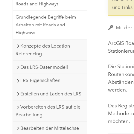
Roads and Highways
Natürliche Ressourcen
und Links
Developer-Technologie
Grundlegende Begriffe beim
Erstellen Sie Anwendungen für
Arbeiten mit Roads and
die Kartenerstellung und
Alle Branchen
Mit der
Highways
räumliche Analyse
ArcGIS Ro
Konzepte des Location
Stationier
Referencing
Alle Produkte
Die Station
Das LRS-Datenmodell
Routenkons
LRS-Eigenschaften
Abständen 
werden.
Erstellen und Laden des LRS
Das Registr
Vorbereiten des LRS auf die
Methode zu
Bearbeitung
möchten.
Bearbeiten der Mittelachse