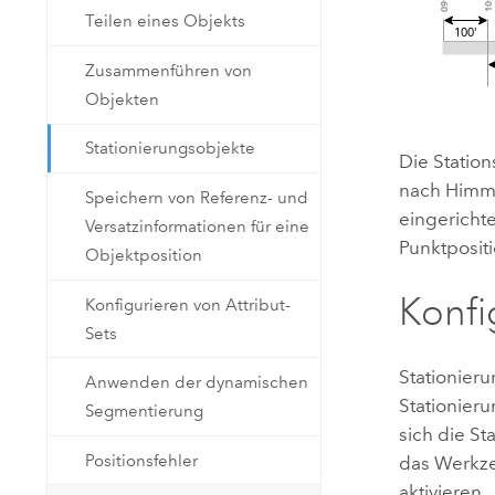
Teilen eines Objekts
Zusammenführen von
Objekten
Stationierungsobjekte
Die Statio
nach Himme
Speichern von Referenz- und
eingericht
Versatzinformationen für eine
Punktposit
Objektposition
Konfi
Konfigurieren von Attribut-
Sets
Stationieru
Anwenden der dynamischen
Stationier
Segmentierung
sich die S
Positionsfehler
das Werk
aktivieren.