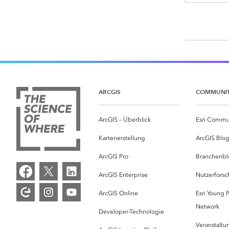
ARCGIS
COMMUNI
ArcGIS – Überblick
Esri Commu
Kartenerstellung
ArcGIS Blo
ArcGIS Pro
Branchenbl
ArcGIS Enterprise
Nutzerforsc
ArcGIS Online
Esri Young P
Network
Developer-Technologie
Veranstalt