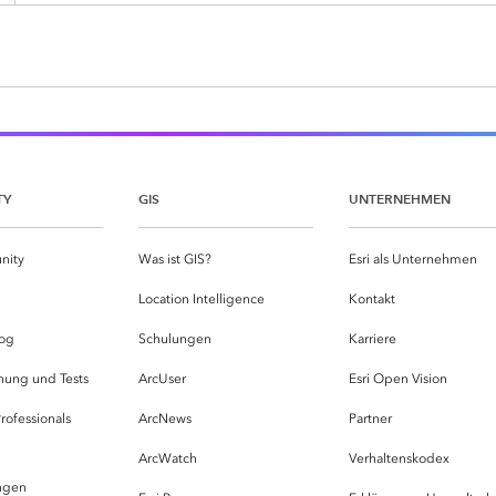
TY
GIS
UNTERNEHMEN
nity
Was ist GIS?
Esri als Unternehmen
g
Location Intelligence
Kontakt
og
Schulungen
Karriere
hung und Tests
ArcUser
Esri Open Vision
rofessionals
ArcNews
Partner
ArcWatch
Verhaltenskodex
ungen