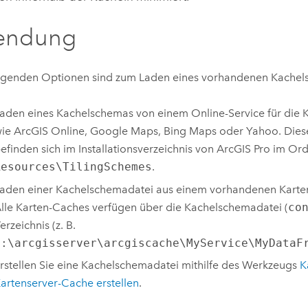
endung
lgenden Optionen sind zum Laden eines vorhandenen Kachel
aden eines Kachelschemas von einem Online-Service für die K
wie
ArcGIS Online
,
Google Maps
,
Bing Maps
oder Yahoo. Dies
efinden sich im Installationsverzeichnis von
ArcGIS Pro
im Ord
Resources\TilingSchemes
.
aden einer Kachelschemadatei aus einem vorhandenen Karte
lle Karten-Caches verfügen über die Kachelschemadatei (
co
erzeichnis (z. B.
C:\arcgisserver\arcgiscache\MyService\MyDataF
rstellen Sie eine Kachelschemadatei mithilfe des Werkzeugs
K
artenserver-Cache erstellen
.