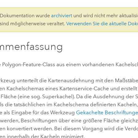
Umgeb
Geoinforma
Infrast
3-Dokumentation wurde
archiviert
und wird nicht mehr aktualisie
 sind möglicherweise veraltet.
Verwenden Sie die aktuelle Do
Alle Storys
mmenfassung
ine Polygon-Feature-Class aus einem vorhandenen Kachels
kzeug unterteilt die Kartenausdehnung mit den Maßstäbe
n Kachelschemas eines Kartenservice-Cache und erstellt
 Fläche (eine sog. Superkachel). Da die Ausdehnung der 
als die tatsächlichen im Kachelschema definierten Kacheln
ie als Eingabe für das Werkzeug
Gekachelte Beschriftunge
werden, Beschriftungen über eine größere Fläche gleichze
en konvertiert werden. Bei diesem Vorgang wird die Ver
en innerhalb der Kacheln minimiert.