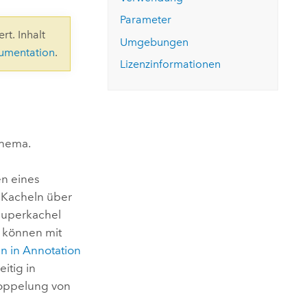
ungen.
aktivieren Sie eine kostenfreie Testversion.
Die Story lesen
Den Kurs erkunden
tionen
Parameter
rukturmanagement erkunden
ArcGIS Pro erkunden
rt. Inhalt
Umgebungen
kumentation
.
Lizenzinformationen
chema.
n eines
 Kacheln über
Superkachel
, können mit
n in Annotation
itig in
doppelung von