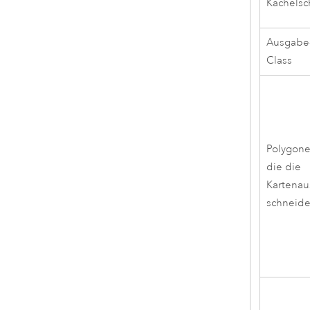
Kachels
Ausgabe-
Class
Polygone
die die
Kartena
schneid