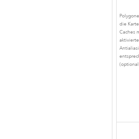
Polygone
die Karte
Caches m
aktiviert
Antialias
entspre
(optional