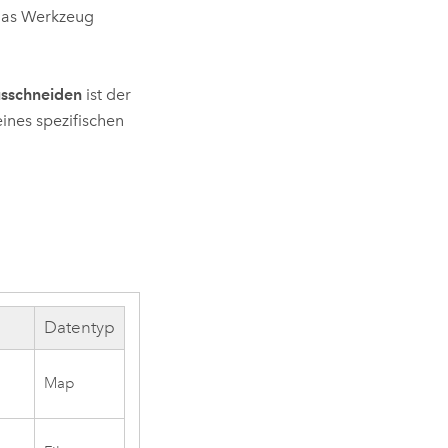
 das Werkzeug
usschneiden
ist der
ines spezifischen
Datentyp
Map