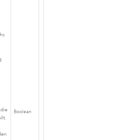
hs
g
 die
Boolean
lt.
den