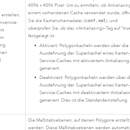
4096 x 4096 Pixel. Um zu ermitteln, ob Antialiasin
einem vorhandenen Cache verwendet wurde, öff
 erstellen,
Sie die Kachelschemadatei (
conf.xml
), und
nservice-
überprüfen Sie, ob das <Antialiasing>-Tag auf "tru
it
festgelegt ist.
em
ing
Aktiviert: Polygonkacheln werden über die
chen
Ausdehnung der Superkachel eines Karten-
)
Service-Caches mit aktiviertem Antialiasing
generiert.
Deaktiviert: Polygonkacheln werden über d
Ausdehnung der Superkachel eines Karten-
Service-Caches mit deaktiviertem Antialias
generiert. Dies ist die Standardeinstellung.
Die Maßstabsebenen, auf denen Polygone erstellt
werden. Diese Maßstabsebenen werden automati