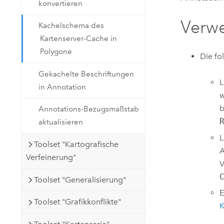
konvertieren
Verw
Kachelschema des
Kartenserver-Cache in
Polygone
Die fo
Gekachelte Beschriftungen
L
in Annotation
b
Annotations-Bezugsmaßstab
aktualisieren
L
Toolset "Kartografische
A
Verfeinerung"
V
Toolset "Generalisierung"
E
Toolset "Grafikkonflikte"
K