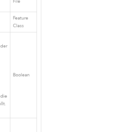
File
Feature
Class
oder
Boolean
 die
lt.