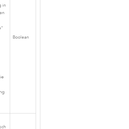
g in
nen
e"
Boolean
ie
ing
sch