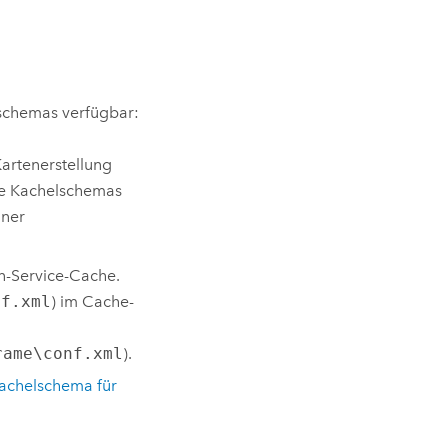
schemas verfügbar:
artenerstellung
e Kachelschemas
ner
n-Service-Cache.
nf.xml
) im Cache-
rame\conf.xml
).
achelschema für