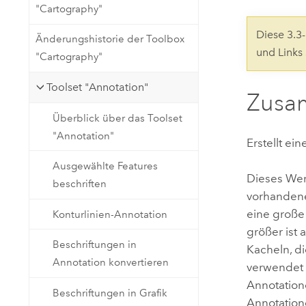
"Cartography"
Natürliche Ressourcen
Developer-Technologie
Diese 3.
Änderungshistorie der Toolbox
Erstellen Sie Anwendungen für
und Links
"Cartography"
die Kartenerstellung und
Alle Branchen
räumliche Analyse
Toolset "Annotation"
Zusa
Überblick über das Toolset
Alle Produkte
"Annotation"
Erstellt e
Ausgewählte Features
Dieses Wer
beschriften
vorhandene
eine große
Konturlinien-Annotation
größer ist 
Beschriftungen in
Kacheln, d
Annotation konvertieren
verwendet 
Annotation
Beschriftungen in Grafik
Annotation