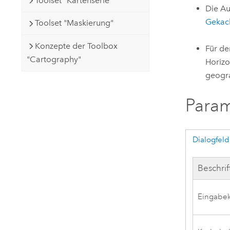
Toolset "Kartenserie"
Die Au
Gekach
Toolset "Maskierung"
Konzepte der Toolbox
Für d
"Cartography"
Horizo
geogra
Para
Dialogfeld
Beschri
Eingabek