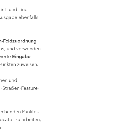
nt- und Line-
Ausgabe ebenfalls
n-Feldzuordnung
aus, und verwenden
rwerte
Eingabe-
Punkten zuweisen
.
amen und
-Straßen-Feature-
rechenden Punktes
ocator zu arbeiten,
m