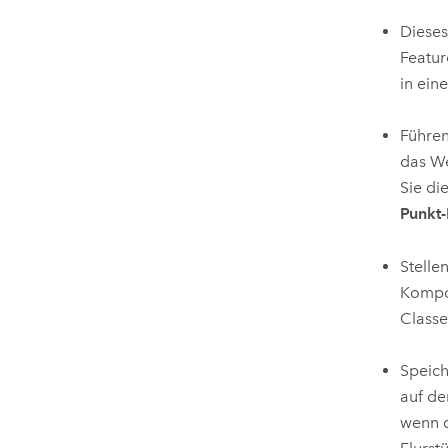
Dieses
Featur
in ein
Führen
das W
Sie di
Punkt-
Stelle
Kompon
Classe
Speich
auf de
wenn 