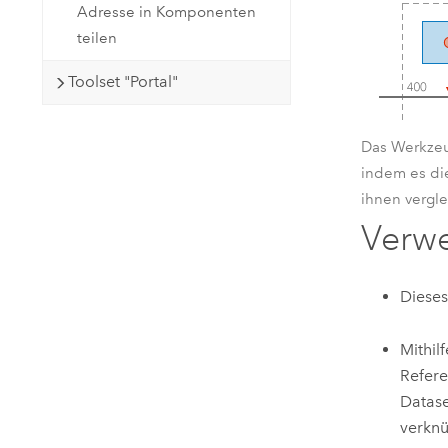
Adresse in Komponenten
teilen
Toolset "Portal"
Das Werkzeu
indem es di
ihnen vergle
Verw
Dieses
Mithil
Refere
Datase
verknü