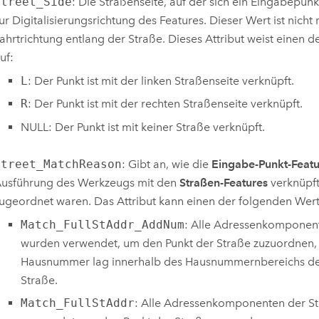
Street_Side
: Die Straßenseite, auf der sich ein Eingabepunkt
ur Digitalisierungsrichtung des Features. Dieser Wert ist nicht r
ahrtrichtung entlang der Straße. Dieses Attribut weist einen 
uf:
L
: Der Punkt ist mit der linken Straßenseite verknüpft.
R
: Der Punkt ist mit der rechten Straßenseite verknüpft.
NULL: Der Punkt ist mit keiner Straße verknüpft.
Street_MatchReason
: Gibt an, wie die
Eingabe-Punkt-Featu
usführung des Werkzeugs mit den
Straßen-Features
verknüpft
ugeordnet waren. Das Attribut kann einen der folgenden Wer
Match_FullStAddr_AddNum
: Alle Adressenkomponen
wurden verwendet, um den Punkt der Straße zuzuordnen,
Hausnummer lag innerhalb des Hausnummernbereichs de
Straße.
Match_FullStAddr
: Alle Adressenkomponenten der S