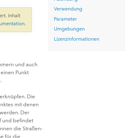
ungen.
aktivieren Sie eine kostenfreie Testversion.
Die Story lesen
Den Kurs erkunden
tionen
Verwendung
rukturmanagement erkunden
ArcGIS Pro erkunden
rt. Inhalt
Parameter
kumentation
.
Umgebungen
Lizenzinformationen
ummern und auch
 einen Punkt
.
erknüpfen. Die
unktes mit denen
 werden. Der
f und befindet
önnen die Straßen-
e für die