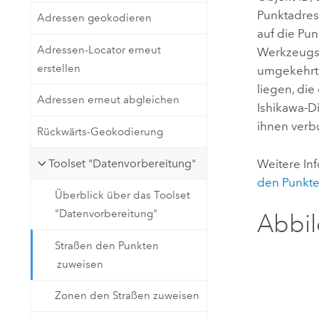
Punktadres
Adressen geokodieren
auf die Pu
Adressen-Locator erneut
Werkzeugs 
erstellen
umgekehrt,
liegen, di
Adressen erneut abgleichen
Ishikawa-D
ihnen verb
Rückwärts-Geokodierung
Weitere In
Toolset "Datenvorbereitung"
den Punkt
Überblick über das Toolset
"Datenvorbereitung"
Abbi
Straßen den Punkten
zuweisen
Zonen den Straßen zuweisen