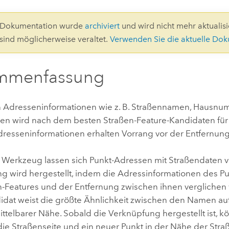
Umgeb
Geoinforma
Infrast
3-Dokumentation wurde
archiviert
und wird nicht mehr aktualisie
 sind möglicherweise veraltet.
Verwenden Sie die aktuelle Do
Alle Storys
mmenfassung
on Adresseninformationen wie z. B. Straßennamen, Hausn
en wird nach dem besten Straßen-Feature-Kandidaten für
dresseninformationen erhalten Vorrang vor der Entfernung
 Werkzeug lassen sich Punkt-Adressen mit Straßendaten v
g wird hergestellt, indem die Adressinformationen des P
n-Features und der Entfernung zwischen ihnen verglichen
idat weist die größte Ähnlichkeit zwischen den Namen au
ittelbarer Nähe. Sobald die Verknüpfung hergestellt ist, k
die Straßenseite und ein neuer Punkt in der Nähe der Straß