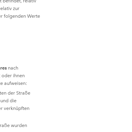
 befindet, relativ
elativ zur
der folgenden Werte
res
nach
 oder ihnen
te aufweisen:
ten der Straße
 und die
r verknüpften
traße wurden