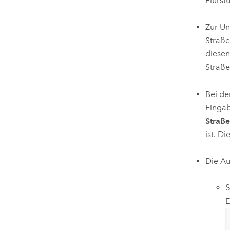
Flurst
Zur Un
Straße
diesen
Straße
Bei de
Eingab
Straße
ist. D
Die Au
E