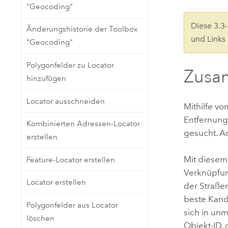
"Geocoding"
Natürliche Ressourcen
Developer-Technologie
Diese 3.
Änderungshistorie der Toolbox
Erstellen Sie Anwendungen für
und Links
"Geocoding"
die Kartenerstellung und
Alle Branchen
räumliche Analyse
Polygonfelder zu Locator
Zusa
hinzufügen
Alle Produkte
Locator ausschneiden
Mithilfe v
Entfernung
Kombinierten Adressen-Locator
gesucht. A
erstellen
Mit diesem
Feature-Locator erstellen
Verknüpfun
Locator erstellen
der Straße
beste Kand
Polygonfelder aus Locator
sich in unm
löschen
Objekt-ID, 