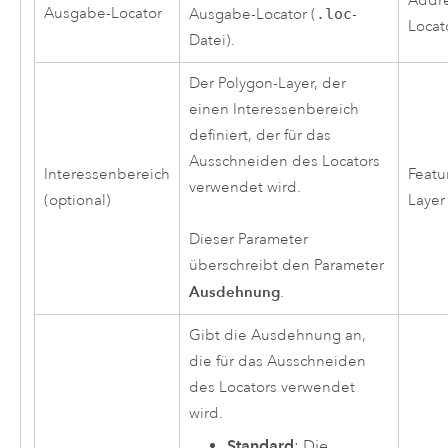
Addr
Ausgabe-Locator
Ausgabe-Locator (
.loc
-
Locat
Datei).
Der Polygon-Layer, der
einen Interessenbereich
definiert, der für das
Ausschneiden des Locators
Interessenbereich
Featu
verwendet wird.
(optional)
Layer
Dieser Parameter
überschreibt den Parameter
Ausdehnung
.
Gibt die Ausdehnung an,
die für das Ausschneiden
des Locators verwendet
wird.
Standard
: Die