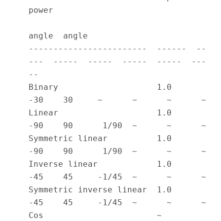
power

angle  angle                             

------------------------  ------  --
---  -----  -----  -----  -----  ---
--

Binary                    1.0     
-30    30     ~      ~      ~      ~

Linear                    1.0     
-90    90      1/90  ~      ~      ~

Symmetric linear          1.0     
-90    90      1/90  ~      ~      ~

Inverse linear            1.0     
-45    45     -1/45  ~      ~      ~

Symmetric inverse linear  1.0     
-45    45     -1/45  ~      ~      ~

Cos                       ~       