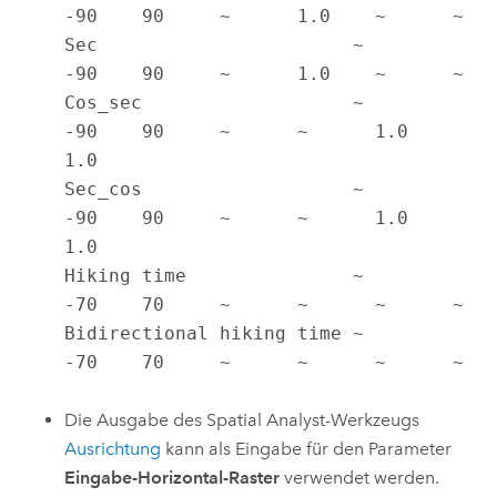
-90    90     ~      1.0    ~      ~

Sec                       ~       
-90    90     ~      1.0    ~      ~

Cos_sec                   ~       
-90    90     ~      ~      1.0    
1.0

Sec_cos                   ~       
-90    90     ~      ~      1.0    
1.0

Hiking time               ~       
-70    70     ~      ~      ~      ~

Bidirectional hiking time ~       
-70    70     ~      ~      ~      ~
Die Ausgabe des Spatial Analyst-Werkzeugs
Ausrichtung
kann als Eingabe für den Parameter
Eingabe-Horizontal-Raster
verwendet werden.