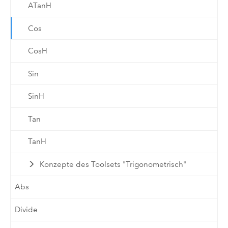
ATanH
Cos
CosH
Sin
SinH
Tan
TanH
Konzepte des Toolsets "Trigonometrisch"
Abs
Divide