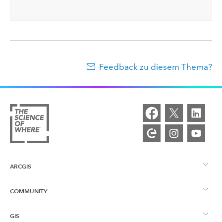
Feedback zu diesem Thema?
ARCGIS
COMMUNITY
ArcGIS – Überblick
GIS
Esri Community
Kartenerstellung