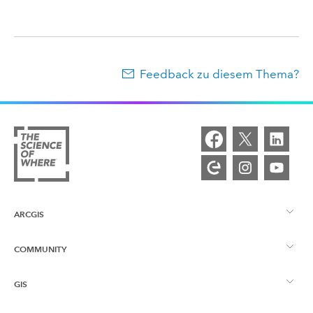
Feedback zu diesem Thema?
ARCGIS
COMMUNITY
ArcGIS – Überblick
GIS
Esri Community
Kartenerstellung