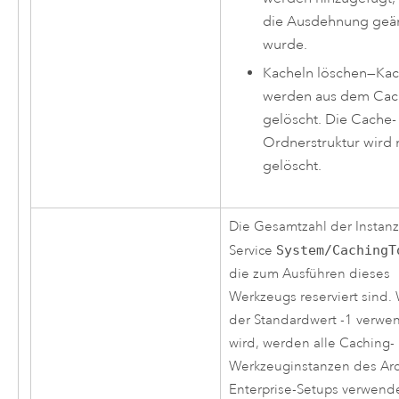
die Ausdehnung geä
wurde.
Kacheln löschen
—
Kac
werden aus dem Ca
gelöscht. Die Cache-
Ordnerstruktur wird 
gelöscht.
Die Gesamtzahl der Instan
Service
System/CachingT
die zum Ausführen dieses
Werkzeugs reserviert sind.
der Standardwert -1 verwe
wird, werden alle Caching-
Werkzeuginstanzen des
Ar
Enterprise
-Setups verwende