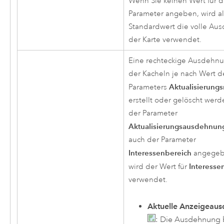
Wenn Sie keinen Wert für d
Parameter angeben, wird al
Standardwert die volle Au
der Karte verwendet.
Eine rechteckige Ausdehnu
der Kacheln je nach Wert d
Aktualisierung
Parameters
erstellt oder gelöscht wer
der Parameter
Aktualisierungsausdehnun
auch der Parameter
Interessenbereich
angegebe
Interesse
wird der Wert für
verwendet.
Aktuelle Anzeigeau
: Die Ausdehnung 