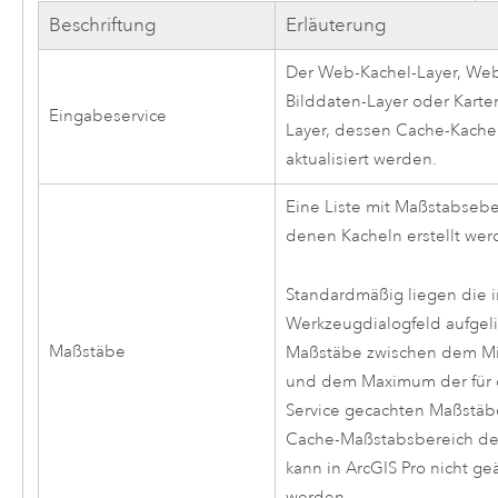
Beschriftung
Erläuterung
Der Web-Kachel-Layer, We
Bilddaten-Layer oder Karte
Eingabeservice
Layer, dessen Cache-Kache
aktualisiert werden.
Eine Liste mit Maßstabsebe
denen Kacheln erstellt wer
Standardmäßig liegen die 
Werkzeugdialogfeld aufgeli
Maßstäbe
Maßstäbe zwischen dem M
und dem Maximum der für
Service gecachten Maßstäb
Cache-Maßstabsbereich des
kann in
ArcGIS Pro
nicht ge
werden.