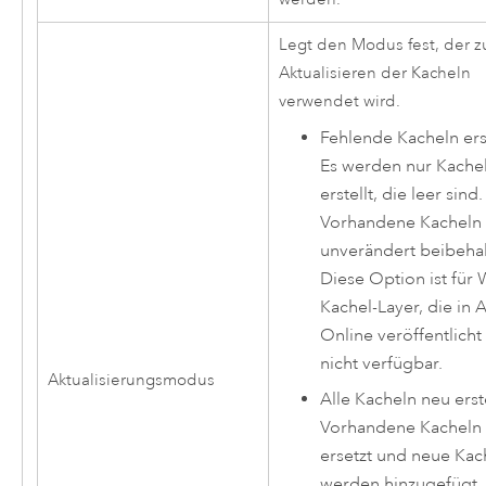
Legt den Modus fest, der 
Aktualisieren der Kacheln
verwendet wird.
Fehlende Kacheln ers
Es werden nur Kache
erstellt, die leer sind.
Vorhandene Kacheln
unverändert beibehal
Diese Option ist für
Kachel-Layer, die in
A
Online
veröffentlich
nicht verfügbar.
Aktualisierungsmodus
Alle Kacheln neu erst
Vorhandene Kacheln
ersetzt und neue Kac
werden hinzugefügt,