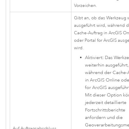
Vorzeichen.
Gibt an, ob das Werkzeug w
ausgeführt wird, während d
Cache-Auftrag in
ArcGIS On
oder
Portal for ArcGIS
ausge
wird.
Aktiviert: Das Werkz
weiterhin ausgeführt,
während der Cache-
in
ArcGIS Online
od
for ArcGIS
ausgeführt
Mit dieser Option kö
jederzeit detaillierte
Fortschrittsberichte
anfordern und die
Geoverarbeitungsm
Auf Auftragsabschluss