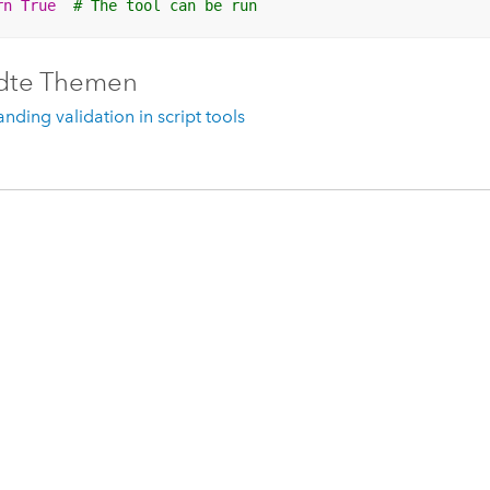
rn
True
# The tool can be run
dte Themen
nding validation in script tools