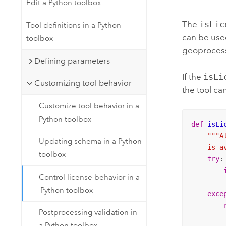
Edit a Python toolbox
Natürliche Ressourcen
Developer-Technologie
The
isLic
Tool definitions in a Python
Erstellen Sie Anwendungen für
can be used
toolbox
die Kartenerstellung und
Alle Branchen
geoprocess
räumliche Analyse
Defining parameters
If the
isLi
Customizing tool behavior
the tool ca
Alle Produkte
Customize tool behavior in a
Python toolbox
def
isLi
"""A
Updating schema in a Python
    is a
toolbox
try
:

Control license behavior in a
Python toolbox
exce
Postprocessing validation in
a Python toolbox