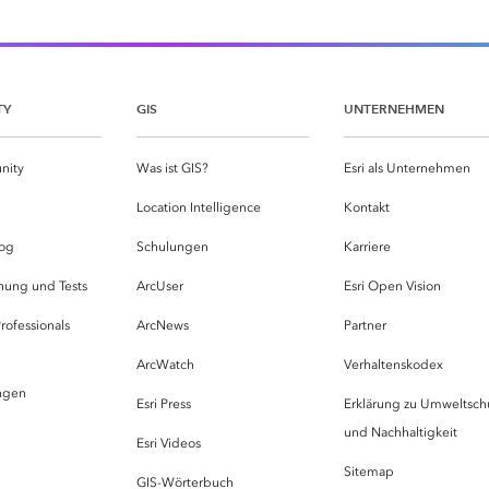
TY
GIS
UNTERNEHMEN
nity
Was ist GIS?
Esri als Unternehmen
g
Location Intelligence
Kontakt
og
Schulungen
Karriere
hung und Tests
ArcUser
Esri Open Vision
rofessionals
ArcNews
Partner
ArcWatch
Verhaltenskodex
ungen
Esri Press
Erklärung zu Umweltsch
und Nachhaltigkeit
Esri Videos
Sitemap
GIS-Wörterbuch