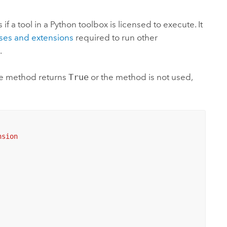
ungen.
aktivieren Sie eine kostenfreie Testversion.
Die Story lesen
Den Kurs erkunden
tionen
rukturmanagement erkunden
ArcGIS Pro erkunden
if a tool in a
Python
toolbox is licensed to execute. It
nses and extensions
required to run other
.
 the method returns
True
or the method is not used,
sion 
