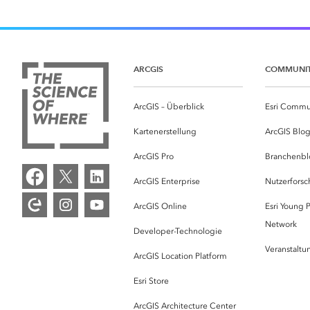
ARCGIS
COMMUNI
ArcGIS – Überblick
Esri Commu
Kartenerstellung
ArcGIS Blo
ArcGIS Pro
Branchenbl
ArcGIS Enterprise
Nutzerforsc
ArcGIS Online
Esri Young P
Network
Developer-Technologie
Veranstalt
ArcGIS Location Platform
Esri Store
ArcGIS Architecture Center