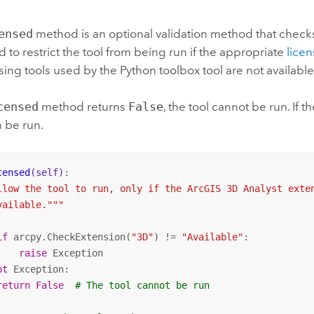
Umgeb
Geoinforma
Infrast
ensed
method is an optional validation method that checks 
 to restrict the tool from being run if the appropriate
lice
Alle Storys
ing tools used by the
Python
toolbox tool are not available
censed
method returns
False
, the tool cannot be run. If
n be run.
censed
(self)
:
llow the tool to run, only if the ArcGIS 3D Analyst exten
vailable."""
if
 arcpy.CheckExtension(
"3D"
) != 
"Available"
:

raise
 Exception

pt
 Exception:

return
False
# The tool cannot be run