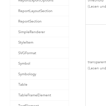
threshold
ReportExportOptions
(Lesen und
ReportLayoutSection
ReportSection
SimpleRenderer
StyleItem
SVGFormat
transparen
Symbol
(Lesen und
Symbology
Table
TableFrameElement
TextElement