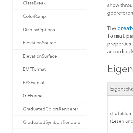
ClassBreak
show throu
georeferen
ColorRamp
The
creat
DisplayOptions
format
par
ElevationSource
properties 
accordingly
ElevationSurface
Eigen
EMFFormat
EPSFormat
Eigenscha
GIFFormat
GraduatedColorsRenderer
clipToElem
(Lesen und
GraduatedSymbolsRenderer