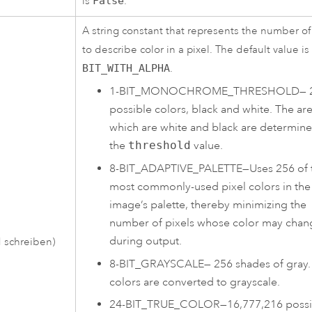
is
False
.
A string constant that represents the number of
to describe color in a pixel. The default value i
BIT_WITH_ALPHA
.
1-BIT_MONOCHROME_THRESHOLD
—
possible colors, black and white. The ar
which are white and black are determin
the
threshold
value.
8-BIT_ADAPTIVE_PALETTE
—
Uses 256 of 
most commonly-used pixel colors in the
image’s palette, thereby minimizing the
number of pixels whose color may chan
during output.
 schreiben)
8-BIT_GRAYSCALE
—
256 shades of gray. 
colors are converted to grayscale.
24-BIT_TRUE_COLOR
—
16,777,216 possi