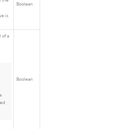
n the
Boolean
ue is
 of a
Boolean
le
red