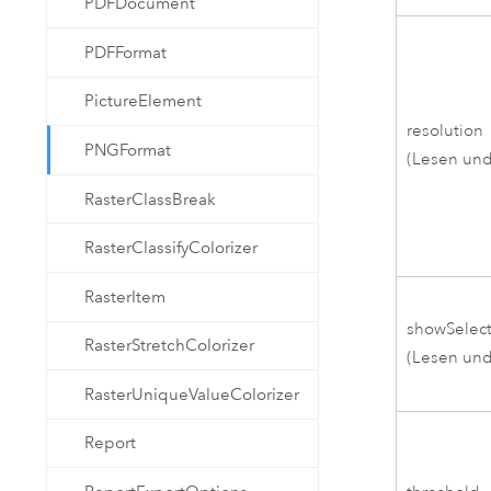
PDFDocument
PDFFormat
PictureElement
resolution
PNGFormat
(Lesen und
RasterClassBreak
RasterClassifyColorizer
RasterItem
showSelec
RasterStretchColorizer
(Lesen und
RasterUniqueValueColorizer
Report