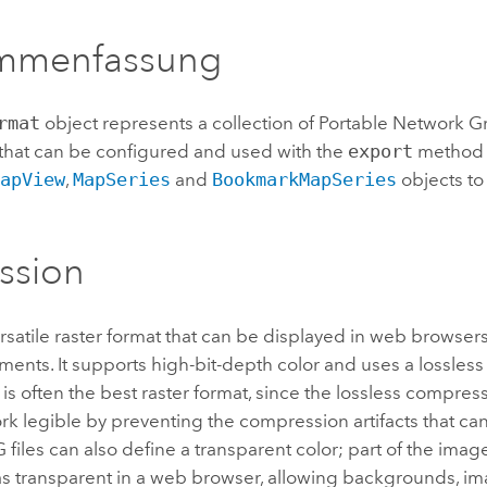
Umgeb
Geoinforma
Infrast
mmenfassung
Alle Storys
rmat
object represents a collection of Portable Network Gr
 that can be configured and used with the
export
method 
MapView
,
MapSeries
and
BookmarkMapSeries
objects to
ssion
rsatile raster format that can be displayed in web browsers
ents. It supports high-bit-depth color and uses a lossles
s often the best raster format, since the lossless compres
rk legible by preventing the compression artifacts that ca
 files can also define a transparent color; part of the ima
s transparent in a web browser, allowing backgrounds, ima