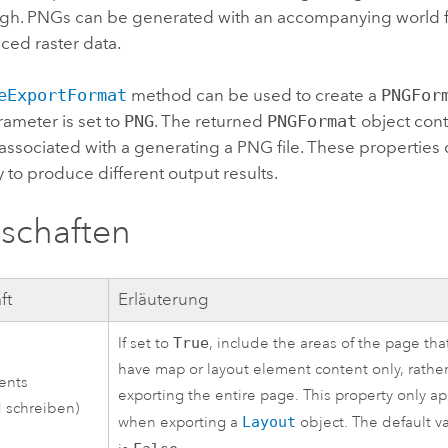
gh. PNGs can be generated with an accompanying world fi
ced raster data.
eExportFormat
method can be used to create a
PNGFor
ameter is set to
PNG
. The returned
PNGFormat
object conta
associated with a generating a PNG file. These properties
 to produce different output results.
schaften
ft
Erläuterung
If set to
True
, include the areas of the page tha
have map or layout element content only, rathe
ents
exporting the entire page. This property only ap
 schreiben)
when exporting a
Layout
object. The default v