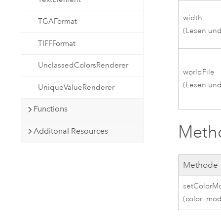
width
TGAFormat
(Lesen und
TIFFFormat
UnclassedColorsRenderer
worldFile
(Lesen und
UniqueValueRenderer
Functions
Meth
Additonal Resources
Methode
setColorM
(color_mo