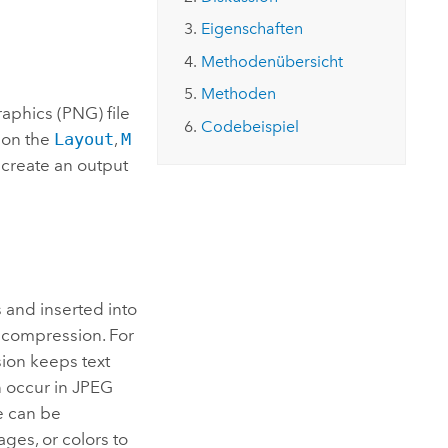
ungen.
aktivieren Sie eine kostenfreie Testversion.
Die Story lesen
Den Kurs erkunden
tionen
Eigenschaften
rukturmanagement erkunden
ArcGIS Pro erkunden
Methodenübersicht
Methoden
aphics (PNG) file
Codebeispiel
on the
Layout
,
M
 create an output
 and inserted into
s compression. For
sion keeps text
n occur in JPEG
ge can be
ges, or colors to