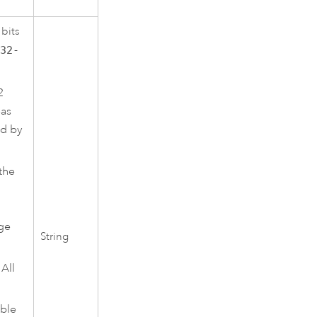
 bits
s
32-
2
eas
ed by
the
ge
String
All
ble