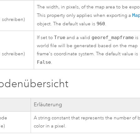
The width, in pixels, of the map area to be expo
This property only applies when exporting a
Ma
 schreiben)
object. The default value is
960
.
If set to
True
and a valid
georef_mapframe
is 
world file will be generated based on the map
 schreiben)
frame's coordinate system. The default value is
False
.
odenübersicht
Erläuterung
ode
A string constant that represents the number of b
de)
color in a pixel.