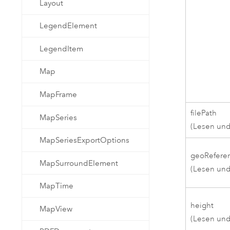
Layout
LegendElement
LegendItem
Map
MapFrame
filePath
MapSeries
(Lesen und
MapSeriesExportOptions
geoRefere
MapSurroundElement
(Lesen und
MapTime
height
MapView
(Lesen und