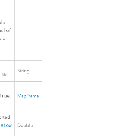
m
ble
el of
s or
e
String
file.
True
.
MapFrame
orted.
pView
Double