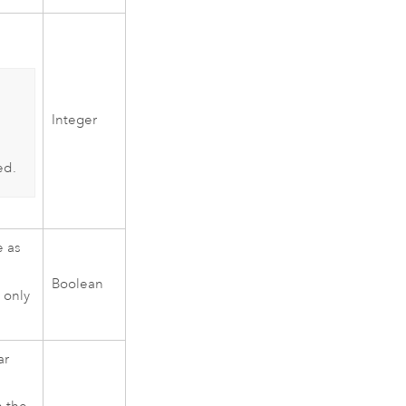
Integer
ed.
e as
Boolean
 only
ar