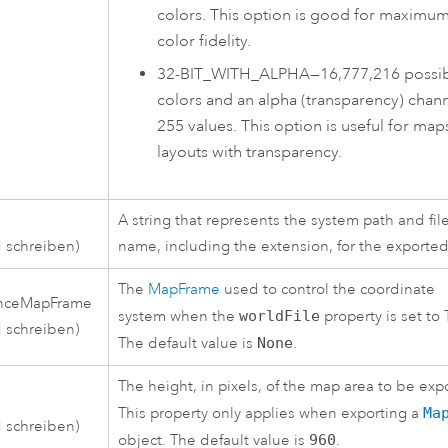
colors. This option is good for maximu
color fidelity.
32-BIT_WITH_ALPHA
—
16,777,216 possi
colors and an alpha (transparency) chann
255 values. This option is useful for map
layouts with transparency.
A string that represents the system path and fil
 schreiben)
name, including the extension, for the exported 
The
MapFrame
used to control the coordinate
nceMapFrame
system when the
worldFile
property is set to
 schreiben)
The default value is
None
.
The height, in pixels, of the map area to be exp
This property only applies when exporting a
Ma
 schreiben)
object. The default value is
960
.