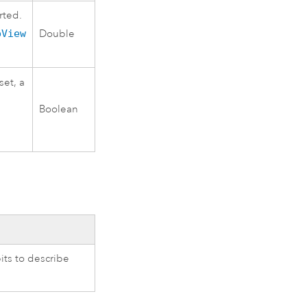
rted.
pView
Double
set, a
Boolean
its to describe