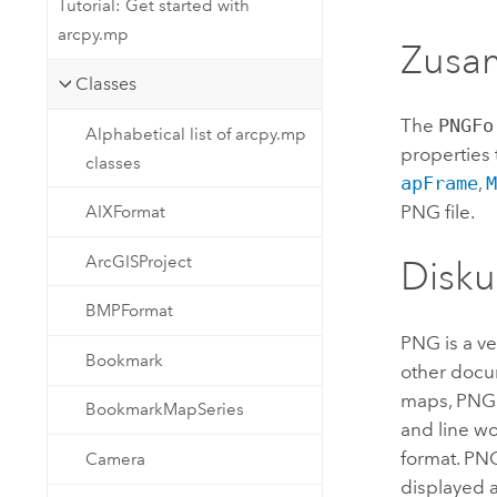
Tutorial: Get started with
Natürliche Ressourcen
arcpy.mp
Developer-Technologie
Zusa
Erstellen Sie Anwendungen für
Classes
die Kartenerstellung und
Alle Branchen
räumliche Analyse
The
PNGFo
Alphabetical list of arcpy.mp
properties
classes
apFrame
,
Alle Produkte
PNG file.
AIXFormat
ArcGISProject
Disku
BMPFormat
PNG is a ve
Bookmark
other docum
maps, PNG i
BookmarkMapSeries
and line wo
format. PNG
Camera
displayed a