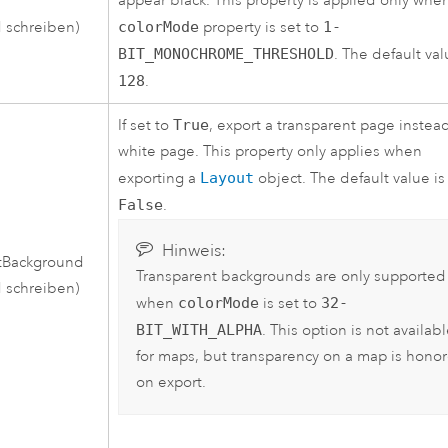
appear black. This property is applied only whe
 schreiben)
colorMode
property is set to
1-
BIT_MONOCHROME_THRESHOLD
. The default val
128
.
If set to
True
, export a transparent page instead
white page. This property only applies when
exporting a
Layout
object. The default value is
False
.
Hinweis:
tBackground
Transparent backgrounds are only supported
 schreiben)
when
colorMode
is set to
32-
BIT_WITH_ALPHA
. This option is not availab
for maps, but transparency on a map is hono
on export.