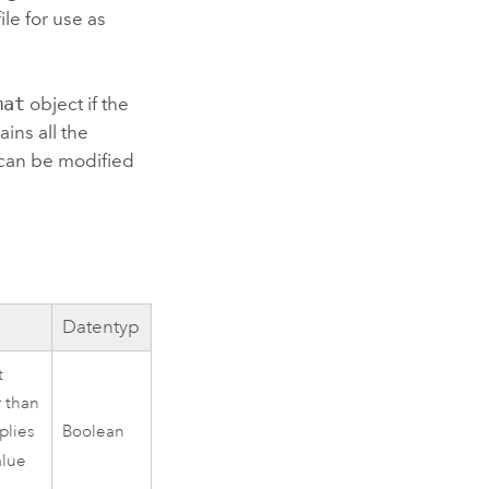
le for use as
mat
object if the
ins all the
 can be modified
Datentyp
t
r than
plies
Boolean
alue