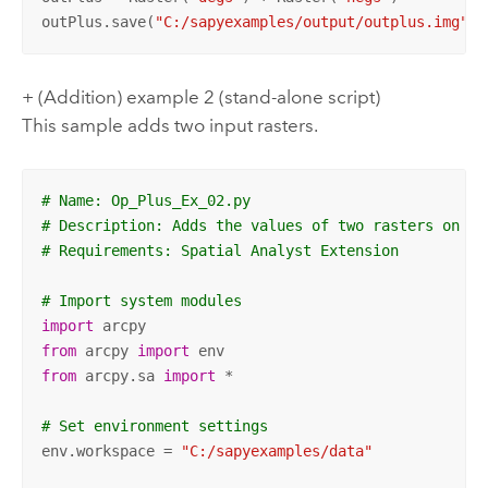
outPlus.save(
"C:/sapyexamples/output/outplus.img"
)
+ (Addition) example 2 (stand-alone script)
This sample adds two input rasters.
# Name: Op_Plus_Ex_02.py
# Description: Adds the values of two rasters on a 
# Requirements: Spatial Analyst Extension
# Import system modules
import
from
 arcpy 
import
from
 arcpy.sa 
import
 *

# Set environment settings
env.workspace = 
"C:/sapyexamples/data"