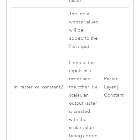
raster.
The input
whose values
will be
added to the
first input.
If one of the
inputs is a
Raster
raster and
in_raster_or_constant2
Layer |
the other is a
Constant
scalar, an
output raster
is created
with the
scalar value
being added