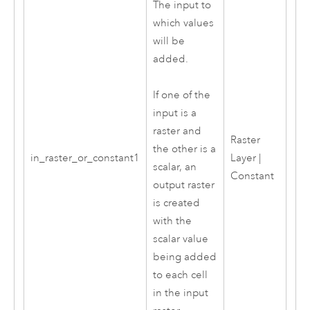
The input to
which values
will be
added.
If one of the
input is a
raster and
Raster
the other is a
in_raster_or_constant1
Layer |
scalar, an
Constant
output raster
is created
with the
scalar value
being added
to each cell
in the input