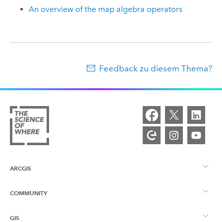
An overview of the map algebra operators
Feedback zu diesem Thema?
ARCGIS
COMMUNITY
ArcGIS – Überblick
GIS
Esri Community