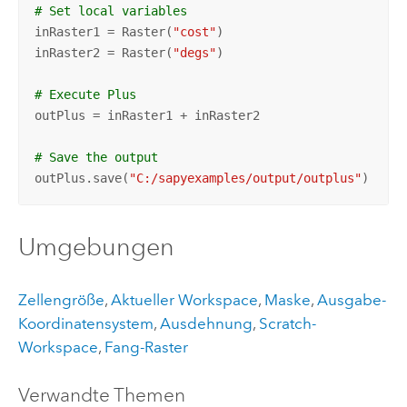
# Set local variables
inRaster1 = Raster(
"cost"
)

inRaster2 = Raster(
"degs"
)

# Execute Plus
outPlus = inRaster1 + inRaster2

# Save the output 
outPlus.save(
"C:/sapyexamples/output/outplus"
)
Umgebungen
Zellengröße
,
Aktueller Workspace
,
Maske
,
Ausgabe-
Koordinatensystem
,
Ausdehnung
,
Scratch-
Workspace
,
Fang-Raster
Verwandte Themen