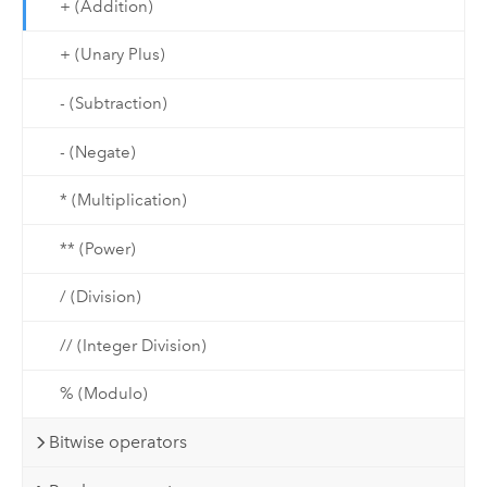
+ (Addition)
+ (Unary Plus)
- (Subtraction)
- (Negate)
* (Multiplication)
** (Power)
/ (Division)
// (Integer Division)
% (Modulo)
Bitwise operators