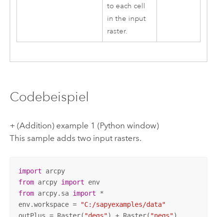
to each cell
in the input
raster.
Codebeispiel
+ (Addition) example 1 (Python window)
This sample adds two input rasters.
import
from
 arcpy 
import
from
 arcpy.sa 
import
 *

env.workspace = 
"C:/sapyexamples/data"
outPlus = Raster(
"degs"
) + Raster(
"negs"
)
