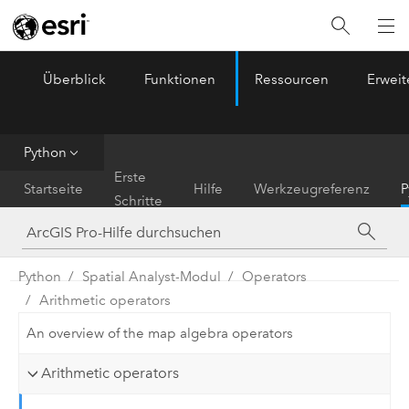
Überblick
Funktionen
Ressourcen
Erwei
ArcGIS Pro
Menu
Python
Erste
Startseite
Hilfe
Werkzeugreferenz
P
Schritte
Python
Spatial Analyst-Modul
Operators
Arithmetic operators
An overview of the map algebra operators
Arithmetic operators