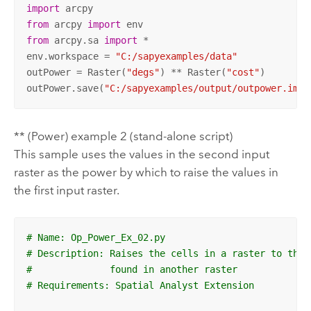
import
from
 arcpy 
import
from
 arcpy.sa 
import
 *

env.workspace = 
"C:/sapyexamples/data"
outPower = Raster(
"degs"
) ** Raster(
"cost"
)

outPower.save(
"C:/sapyexamples/output/outpower.img"
** (Power) example 2 (stand-alone script)
This sample uses the values in the second input
raster as the power by which to raise the values in
the first input raster.
# Name: Op_Power_Ex_02.py
# Description: Raises the cells in a raster to the 
#              found in another raster
# Requirements: Spatial Analyst Extension