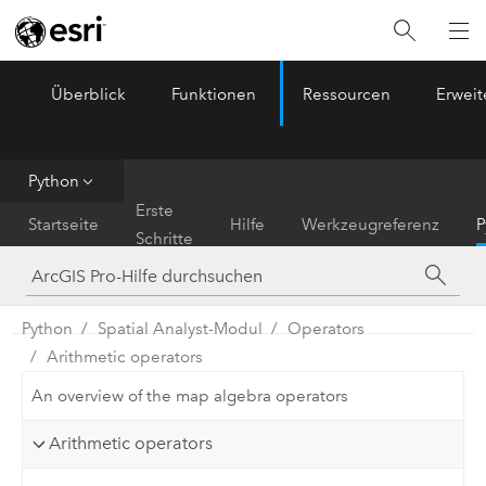
Überblick
Funktionen
Ressourcen
Erwei
ArcGIS Pro
Menu
Python
Erste
Startseite
Hilfe
Werkzeugreferenz
P
Schritte
Python
Spatial Analyst-Modul
Operators
Arithmetic operators
An overview of the map algebra operators
Arithmetic operators