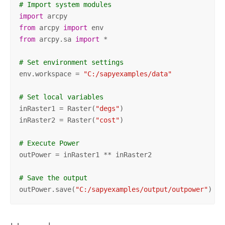
# Import system modules
import
from
 arcpy 
import
from
 arcpy.sa 
import
 *

# Set environment settings
env.workspace = 
"C:/sapyexamples/data"
# Set local variables
inRaster1 = Raster(
"degs"
)

inRaster2 = Raster(
"cost"
)

# Execute Power
outPower = inRaster1 ** inRaster2

# Save the output 
outPower.save(
"C:/sapyexamples/output/outpower"
)