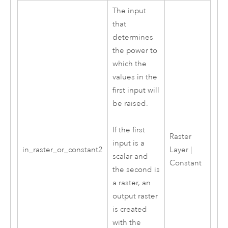
The input
that
determines
the power to
which the
values in the
first input will
be raised.
If the first
Raster
input is a
in_raster_or_constant2
Layer |
scalar and
Constant
the second is
a raster, an
output raster
is created
with the