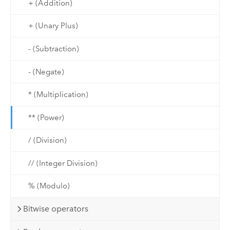
+ (Addition)
+ (Unary Plus)
- (Subtraction)
- (Negate)
* (Multiplication)
** (Power)
/ (Division)
// (Integer Division)
% (Modulo)
Bitwise operators