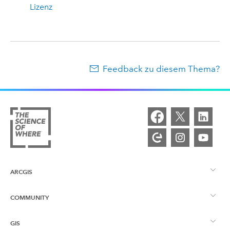
Lizenz
Feedback zu diesem Thema?
ARCGIS
COMMUNITY
ArcGIS – Überblick
GIS
Esri Community
Kartenerstellung