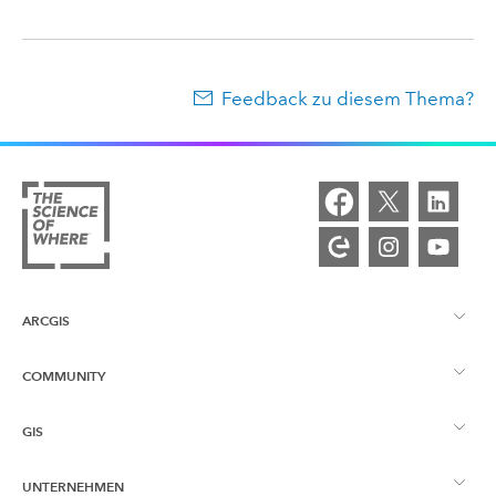
Feedback zu diesem Thema?
ARCGIS
COMMUNITY
ArcGIS – Überblick
GIS
Esri Community
Kartenerstellung
UNTERNEHMEN
Was ist GIS?