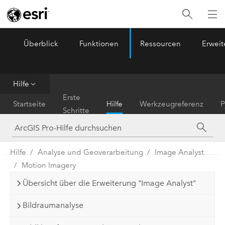
Überblick
Funktionen
Ressourcen
Erwei
ArcGIS Pro
Menu
Hilfe
Erste
Startseite
Hilfe
Werkzeugreferenz
P
Schritte
Hilfe
Analyse und Geoverarbeitung
Image Analyst
Motion Imagery
Übersicht über die Erweiterung "Image Analyst"
Bildraumanalyse