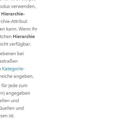
modus verwenden,
n
Hierarchie-
rchie-Attribut
en kann. Wenn Ihr
ästchen
Hierarchie
icht verfügbar.
eebenen bei
sstraßen
n
Kategorie-
reiche angeben.
e für jede zum
en) angegeben
ellen und
 Quellen und
en ist.