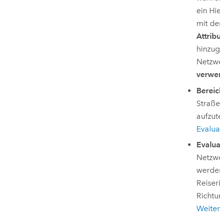
ein Hi
mit de
Attrib
hinzug
Netzwe
verwe
Bereic
Straße
aufzut
Evalua
Evalua
Netzwe
werden
Reiser
Richtu
Weiter