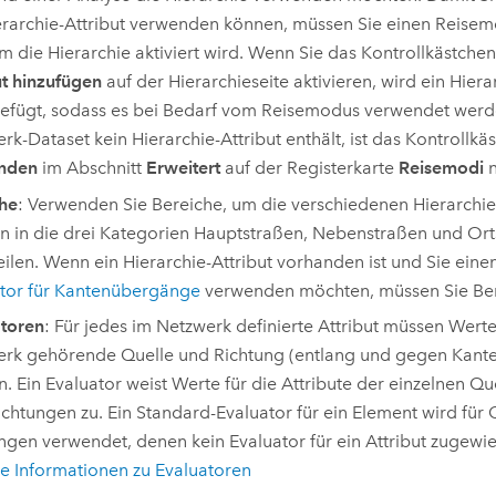
erarchie-Attribut verwenden können, müssen Sie einen Reise
m die Hierarchie aktiviert wird. Wenn Sie das Kontrollkästche
ut hinzufügen
auf der Hierarchieseite aktivieren, wird ein Hiera
efügt, sodass es bei Bedarf vom Reisemodus verwendet werd
rk-Dataset kein Hierarchie-Attribut enthält, ist das Kontrollk
nden
im Abschnitt
Erweitert
auf der Registerkarte
Reisemodi
n
he
: Verwenden Sie Bereiche, um die verschiedenen Hierarchi
n in die drei Kategorien Hauptstraßen, Nebenstraßen und Ort
eilen. Wenn ein Hierarchie-Attribut vorhanden ist und Sie eine
tor für Kantenübergänge
verwenden möchten, müssen Sie Be
toren
: Für jedes im Netzwerk definierte Attribut müssen Wert
rk gehörende Quelle und Richtung (entlang und gegen Kant
. Ein Evaluator weist Werte für die Attribute der einzelnen Qu
ichtungen zu. Ein Standard-Evaluator für ein Element wird für
ngen verwendet, denen kein Evaluator für ein Attribut zugewies
e Informationen zu Evaluatoren