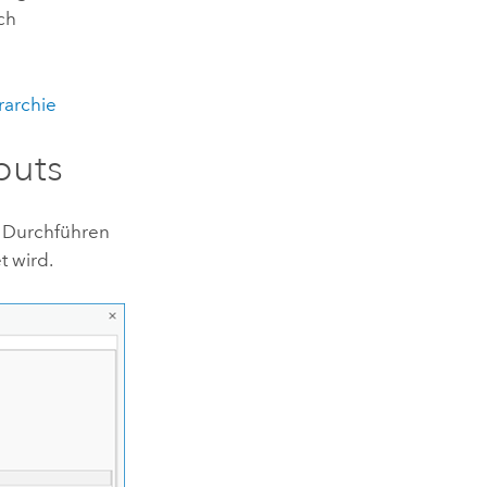
ich
rarchie
buts
 Durchführen
t wird.