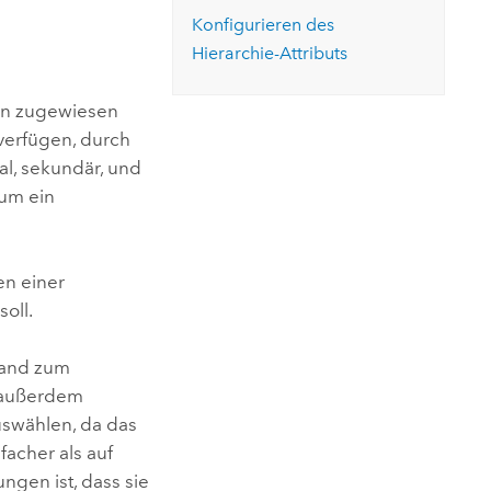
ungen.
aktivieren Sie eine kostenfreie Testversion.
Die Story lesen
Konfigurieren des
Den Kurs erkunden
tionen
rukturmanagement erkunden
ArcGIS Pro erkunden
Hierarchie-Attributs
ten zugewiesen
 verfügen, durch
kal, sekundär, und
 um ein
en einer
oll.
wand zum
d außerdem
uswählen, da das
acher als auf
ngen ist, dass sie