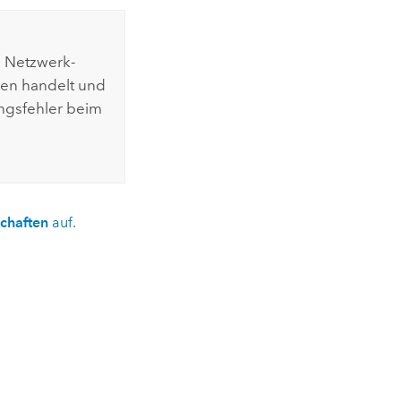
em Netzwerk-
len handelt und
ngsfehler beim
chaften
auf.