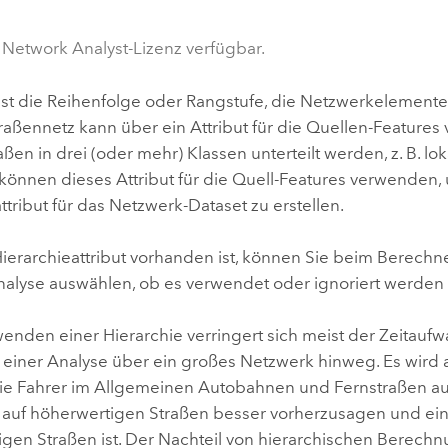
Umgeb
Geoinforma
Infrast
 Network Analyst-Lizenz verfügbar.
Alle Storys
 ist die Reihenfolge oder Rangstufe, die Netzwerkelemen
traßennetz kann über ein Attribut für die Quellen-Features
aßen in drei (oder mehr) Klassen unterteilt werden, z. B. lo
 können dieses Attribut für die Quell-Features verwenden,
ttribut für das Netzwerk-Dataset zu erstellen.
ierarchieattribut vorhanden ist, können Sie beim Berechn
alyse auswählen, ob es verwendet oder ignoriert werden s
enden einer Hierarchie verringert sich meist der Zeitauf
einer Analyse über ein großes Netzwerk hinweg. Es wir
 wie Fahrer im Allgemeinen Autobahnen und Fernstraßen a
 auf höherwertigen Straßen besser vorherzusagen und einf
gen Straßen ist. Der Nachteil von hierarchischen Berechnu