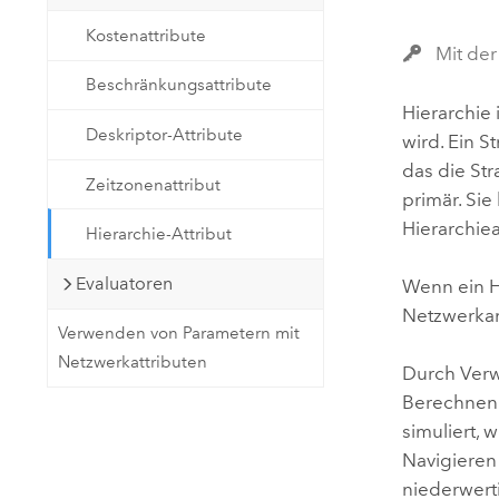
Natürliche Ressourcen
Developer-Technologie
Kostenattribute
Mit der
Erstellen Sie Anwendungen für
Beschränkungsattribute
die Kartenerstellung und
Alle Branchen
Hierarchie
räumliche Analyse
Deskriptor-Attribute
wird. Ein S
das die Str
Zeitzonenattribut
primär. Sie
Alle Produkte
Hierarchiea
Hierarchie-Attribut
Evaluatoren
Wenn ein H
Netzwerkan
Verwenden von Parametern mit
Netzwerkattributen
Durch Verw
Berechnen 
simuliert,
Navigieren
niederwerti