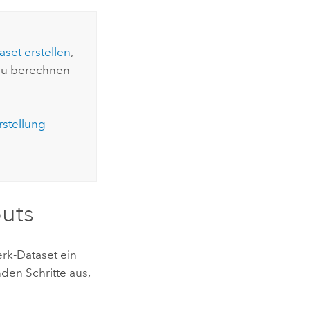
set erstellen
,
 zu berechnen
rstellung
buts
rk-Dataset ein
den Schritte aus,