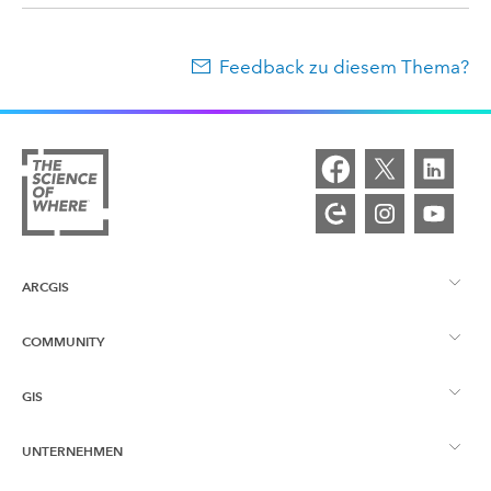
Feedback zu diesem Thema?
ARCGIS
COMMUNITY
ArcGIS – Überblick
GIS
Esri Community
Kartenerstellung
UNTERNEHMEN
Was ist GIS?
ArcGIS Blog
ArcGIS Pro