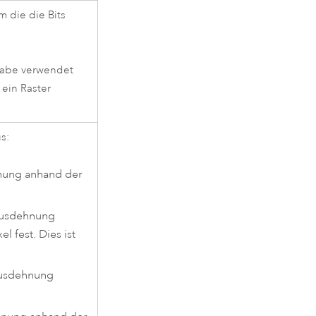
m die die Bits
ngabe verwendet
ein Raster
s:
hnung anhand der
sausdehnung
 fest. Dies ist
ausdehnung