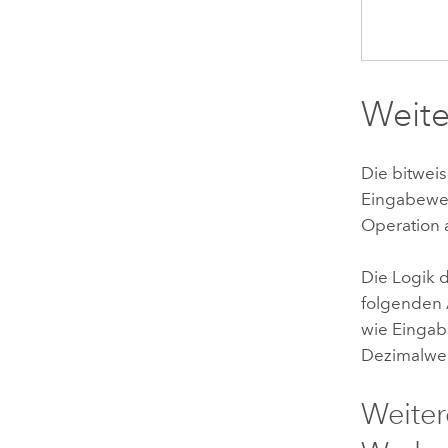
Weite
Die bitwei
Eingabewer
Operation 
Die Logik 
folgenden A
wie Eingab
Dezimalwer
Weiter