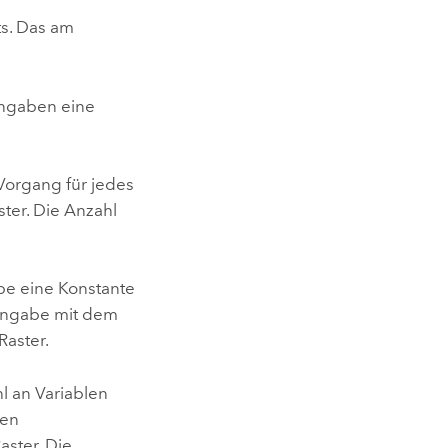
ts. Das am
ingaben eine
Vorgang für jedes
ter. Die Anzahl
be eine Konstante
-Eingabe mit dem
Raster.
l an Variablen
ben
aster. Die