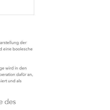
"
rstellung der
rd eine boolesche
ge wird in den
peration dafür an,
siert und als
e des