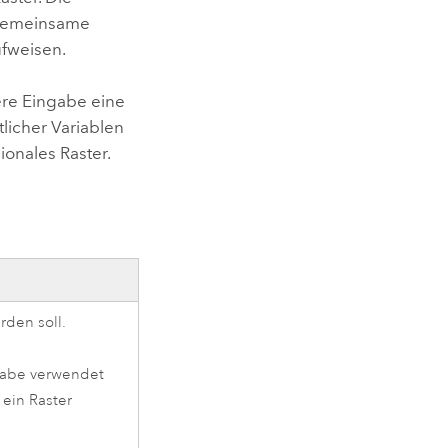
 gemeinsame
fweisen.
ere Eingabe eine
tlicher Variablen
onales Raster.
den soll.
ngabe verwendet
ein Raster