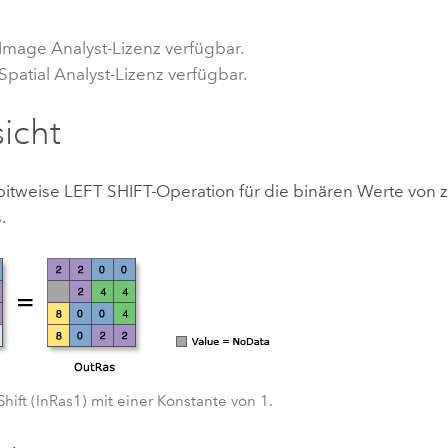
Umgeb
Geoinforma
Infrast
 Image Analyst-Lizenz verfügbar.
Spatial Analyst-Lizenz verfügbar.
Alle Storys
icht
 bitweise LEFT SHIFT-Operation für die binären Werte von 
.
Shift (InRas1) mit einer Konstante von 1.