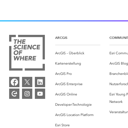
ARCGIS
COMMUNI
ArcGIS – Überblick
Esri Commu
Kartenerstellung
ArcGIS Blo
ArcGIS Pro
Branchenbl
ArcGIS Enterprise
Nutzerforsc
ArcGIS Online
Esri Young P
Network
Developer-Technologie
Veranstalt
ArcGIS Location Platform
Esri Store