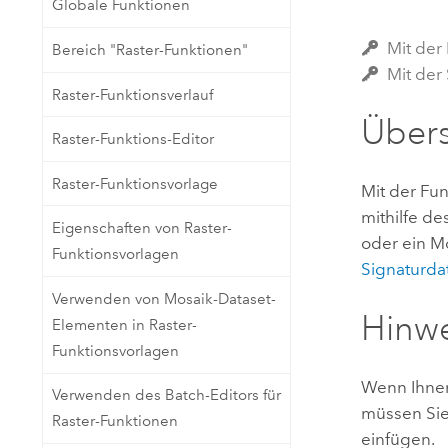
Globale Funktionen
Natürliche Ressourcen
Developer-Technologie
Mit der
Bereich "Raster-Funktionen"
Erstellen Sie Anwendungen für
Mit der 
die Kartenerstellung und
Alle Branchen
Raster-Funktionsverlauf
räumliche Analyse
Übers
Raster-Funktions-Editor
Alle Produkte
Raster-Funktionsvorlage
Mit der Fun
mithilfe de
Eigenschaften von Raster-
oder ein Mo
Funktionsvorlagen
Signaturda
Verwenden von Mosaik-Dataset-
Hinw
Elementen in Raster-
Funktionsvorlagen
Wenn Ihnen
Verwenden des Batch-Editors für
müssen Sie
Raster-Funktionen
einfügen.