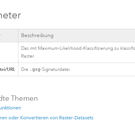
meter
r
Beschreibung
Das mit Maximum-Likelihood-Klassifizierung zu klassif
Raster.
tei/URL
Die
.gsg
-Signaturdatei.
dte Themen
Funktionen
ren oder Konvertieren von Raster-Datasets