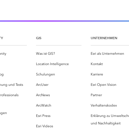
TY
GIS
UNTERNEHMEN
nity
Was ist GIS?
Esri als Unternehmen
g
Location Intelligence
Kontakt
og
Schulungen
Karriere
hung und Tests
ArcUser
Esri Open Vision
rofessionals
ArcNews
Partner
ArcWatch
Verhaltenskodex
ungen
Esri Press
Erklärung zu Umweltsch
und Nachhaltigkeit
Esri Videos