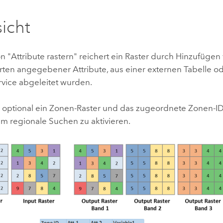
Umgeb
Geoinforma
Infrast
icht
Alle Storys
n "Attribute rastern" reichert ein Raster durch Hinzufüge
rten angegebener Attribute, aus einer externen Tabelle o
rvice abgeleitet wurden.
 optional ein Zonen-Raster und das zugeordnete Zonen-ID
m regionale Suchen zu aktivieren.