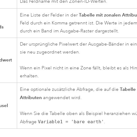
Das Feldname mit den Zonen-ID-Werten.
Tabelle mit zonalen Attrib
Eine Liste der Felder in der
Feld durch ein Komma getrennt ist. Die Werte in jede
ds
durch ein Band im Ausgabe-Raster dargestellt.
Der ursprüngliche Pixelwert der Ausgabe-Bänder in ei
sie neu zugeordnet werden.
ndwert
Wenn ein Pixel nicht in eine Zone fällt, bleibt es als H
erhalten.
Tabelle
Eine optionale zusätzliche Abfrage, die auf die
Attributen
angewendet wird.
usel
Wenn Sie die Tabelle oben als Beispiel heranziehen w
Abfrage
Variable1 = 'bare earth'
.