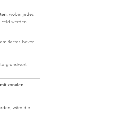
uten
, wobei jedes
m Feld werden
nem Raster, bevor
intergrundwert
 mit zonalen
ürden, wäre die