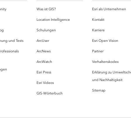
nity
Was ist GIS?
Esri als Unternehmen
g
Location Intelligence
Kontakt
og
Schulungen
Karriere
hung und Tests
ArcUser
Esri Open Vision
rofessionals
ArcNews
Partner
ArcWatch
Verhaltenskodex
ungen
Esri Press
Erklärung zu Umweltsch
und Nachhaltigkeit
Esri Videos
Sitemap
GIS-Wörterbuch