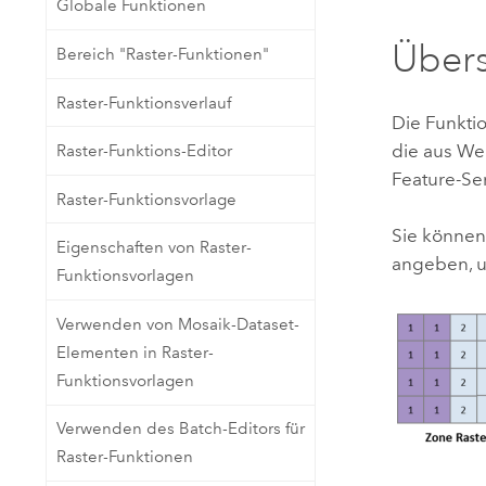
Globale Funktionen
Natürliche Ressourcen
Developer-Technologie
Übers
Bereich "Raster-Funktionen"
Erstellen Sie Anwendungen für
die Kartenerstellung und
Alle Branchen
Raster-Funktionsverlauf
räumliche Analyse
Die Funktio
die aus We
Raster-Funktions-Editor
Feature-Se
Alle Produkte
Raster-Funktionsvorlage
Sie können
Eigenschaften von Raster-
angeben, u
Funktionsvorlagen
Verwenden von Mosaik-Dataset-
Elementen in Raster-
Funktionsvorlagen
Verwenden des Batch-Editors für
Raster-Funktionen