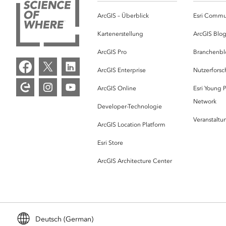
ArcGIS – Überblick
Esri Commu
Kartenerstellung
ArcGIS Blo
ArcGIS Pro
Branchenbl
ArcGIS Enterprise
Nutzerforsc
ArcGIS Online
Esri Young P
Network
Developer-Technologie
Veranstalt
ArcGIS Location Platform
Esri Store
ArcGIS Architecture Center
Deutsch (German)