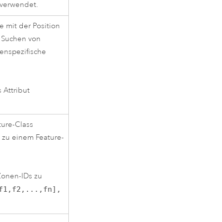
 verwendet.
e mit der Position
s Suchen von
nenspezifische
 Attribut
ture-Class
 zu einem Feature-
Zonen-IDs zu
f1,f2,...,fn],