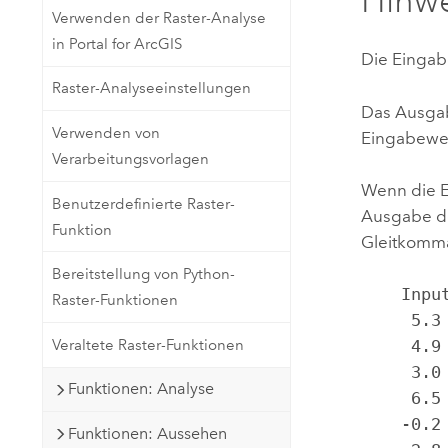
Hinw
Verwenden der Raster-Analyse
in Portal for ArcGIS
Die Eingab
Raster-Analyseeinstellungen
Das Ausgab
Verwenden von
Eingabewer
Verarbeitungsvorlagen
Wenn die E
Benutzerdefinierte Raster-
Ausgabe de
Funktion
Gleitkomma
Bereitstellung von Python-
    Input   Output

Raster-Funktionen
     5.3     5.0

Veraltete Raster-Funktionen
     4.9     4.0

     3.0     3.0

Funktionen: Analyse
     6.5     6.0

    -0.2    -1.0

Funktionen: Aussehen