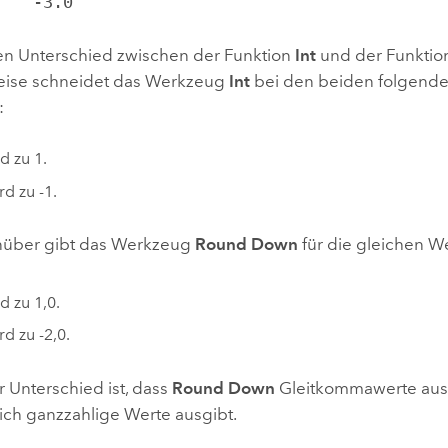
.8    -3.0
nen Unterschied zwischen der Funktion
Int
und der Funkti
eise schneidet das Werkzeug
Int
bei den beiden folgend
:
d zu 1.
rd zu -1.
ber gibt das Werkzeug
Round Down
für die gleichen W
d zu 1,0.
rd zu -2,0.
r Unterschied ist, dass
Round Down
Gleitkommawerte aus
lich ganzzahlige Werte ausgibt.