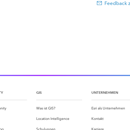
Feedback 
TY
GIS
UNTERNEHMEN
nity
Was ist GIS?
Esri als Unternehmen
g
Location Intelligence
Kontakt
og
Schulungen
Karriere