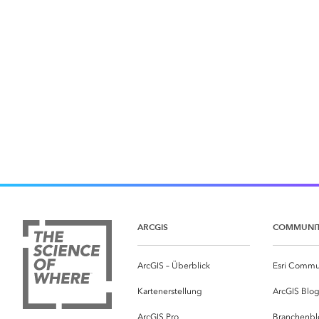
ARCGIS
COMMUNI
ArcGIS – Überblick
Esri Commu
Kartenerstellung
ArcGIS Blo
ArcGIS Pro
Branchenbl