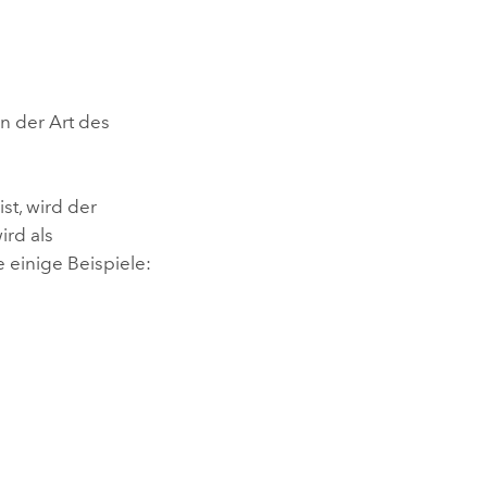
n der Art des
t, wird der
ird als
 einige Beispiele: