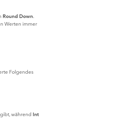
on
Round Down
.
en Werten immer
erte Folgendes
gibt, während
Int