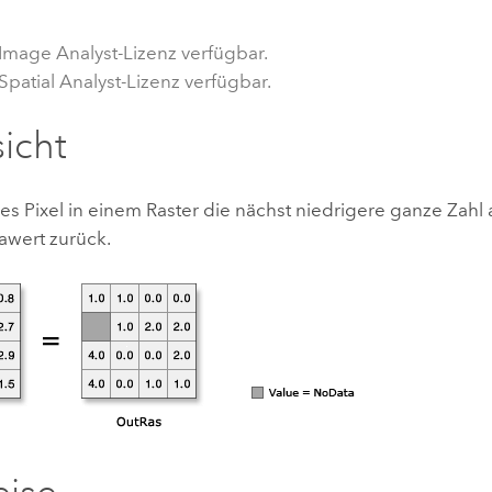
Umgeb
Geoinforma
Infrast
 Image Analyst-Lizenz verfügbar.
Spatial Analyst-Lizenz verfügbar.
Alle Storys
icht
des Pixel in einem Raster die nächst niedrigere ganze Zahl 
wert zurück.