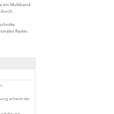
e ein Multiband-
 durch.
schnitte
ionales Raster.
s:
hnung anhand der
sausdehnung