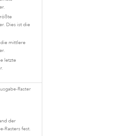
er.
größte
r. Dies ist die
die mittlere
er.
e letzte
r.
Ausgabe-Raster
and der
-Rasters fest.