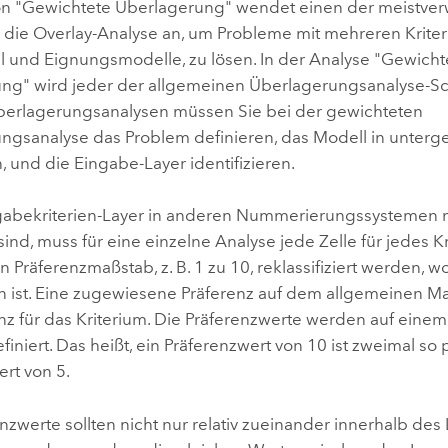
on "Gewichtete Überlagerung" wendet einen der meistve
 die Overlay-Analyse an, um Probleme mit mehreren Kriterie
l und Eignungsmodelle, zu lösen. In der Analyse "Gewicht
ng" wird jeder der allgemeinen Überlagerungsanalyse-Sch
Überlagerungsanalysen müssen Sie bei der gewichteten
ngsanalyse das Problem definieren, das Modell in unter
, und die Eingabe-Layer identifizieren.
gabekriterien-Layer in anderen Nummerierungssystemen 
ind, muss für eine einzelne Analyse jede Zelle für jedes K
 Präferenzmaßstab, z. B. 1 zu 10, reklassifiziert werden, w
 ist. Eine zugewiesene Präferenz auf dem allgemeinen Ma
nz für das Kriterium. Die Präferenzwerte werden auf einem 
iniert. Das heißt, ein Präferenzwert von 10 ist zweimal so p
rt von 5.
nzwerte sollten nicht nur relativ zueinander innerhalb des