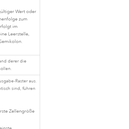
ültiger Wert oder
chenfolge zum
folgt im
ine Leerstelle,
 Semikolon.
and derer die
ollen.
usgabe-Raster aus.
isch sind, führen
erste Zellengröße
einste