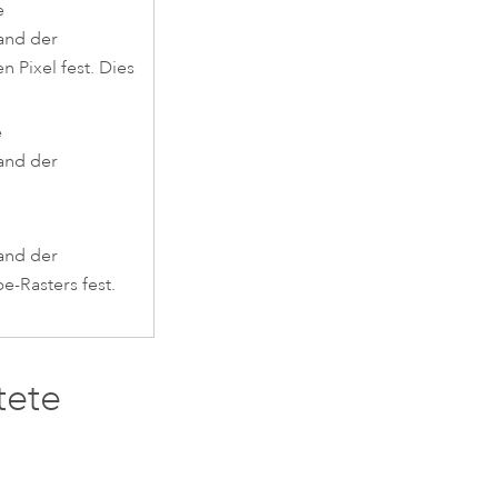
e
and der
Pixel fest. Dies
e
and der
and der
-Rasters fest.
tete