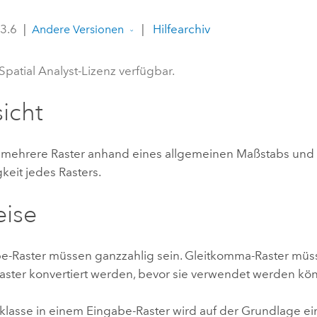
Umgeb
Geoinforma
 3.6
|
|
Hilfearchiv
Infrast
Andere Versionen
Alle Storys
Spatial Analyst-Lizenz verfügbar.
icht
 mehrere Raster anhand eines allgemeinen Maßstabs und
keit jedes Rasters.
eise
be-Raster müssen ganzzahlig sein. Gleitkomma-Raster müss
aster konvertiert werden, bevor sie verwendet werden kö
klasse in einem Eingabe-Raster wird auf der Grundlage ei