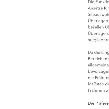
Die Funkti
Ansätze für
Siteauswah
Überlageru
bei allen 
Überlageru
aufgliedern
Da die Ein
Bereichen s
allgemeinen
bevorzugen
die Präfere
Maßstab def
Präferenzwe
Die Präfere