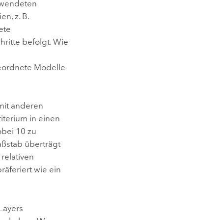
rwendeten
n, z. B.
ete
ritte befolgt. Wie
geordnete Modelle
mit anderen
riterium in einen
obei 10 zu
ßstab überträgt
relativen
räferiert wie ein
 Layers