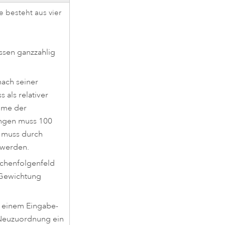
 besteht aus vier
ssen ganzzahlig
nach seiner
 als relativer
mme der
ungen muss 100
 muss durch
 werden.
ichenfolgenfeld
 Gewichtung
 einem Eingabe-
 Neuzuordnung ein