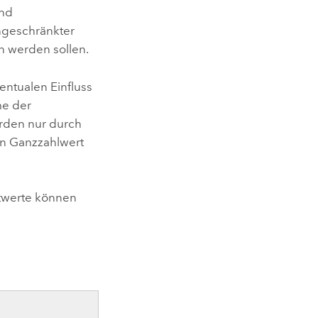
ind
ingeschränkter
n werden sollen.
entualen Einfluss
me der
rden nur durch
en Ganzzahlwert
twerte können