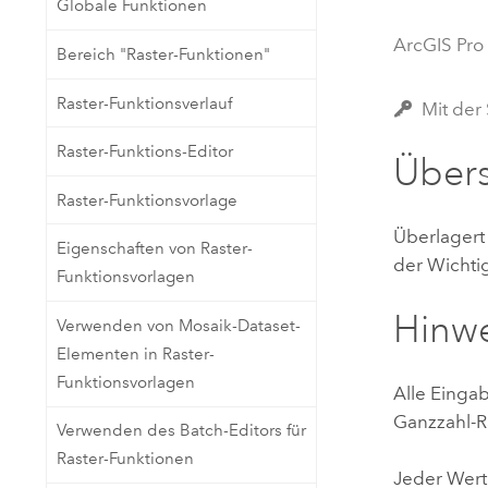
Globale Funktionen
Natürliche Ressourcen
Developer-Technologie
ArcGIS Pro
Bereich "Raster-Funktionen"
Erstellen Sie Anwendungen für
die Kartenerstellung und
Alle Branchen
Raster-Funktionsverlauf
Mit der 
räumliche Analyse
Raster-Funktions-Editor
Übers
Alle Produkte
Raster-Funktionsvorlage
Überlagert
Eigenschaften von Raster-
der Wichtig
Funktionsvorlagen
Hinw
Verwenden von Mosaik-Dataset-
Elementen in Raster-
Funktionsvorlagen
Alle Einga
Ganzzahl-R
Verwenden des Batch-Editors für
Raster-Funktionen
Jeder Wert