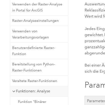
Auswertung
Verwenden der Raster-Analyse
Reklassifi
in Portal for ArcGIS
Wert wird 
Raster-Analyseeinstellungen
Jedes Eing
Verwenden von
gewichtet. 
Verarbeitungsvorlagen
prozentual
ganzzahlig
Benutzerdefinierte Raster-
abgerunde
Funktion
Bereitstellung von Python-
Bei einer 
Raster-Funktionen
sich die E
Veraltete Raster-Funktionen
Para
Funktionen: Analyse
Paramete
Funktion "Binärer