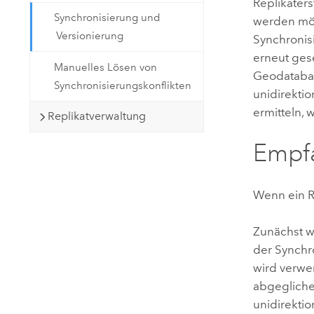
Replikaters
Synchronisierung und
werden mög
Versionierung
Synchronis
erneut ges
Manuelles Lösen von
Geodatabase
Synchronisierungskonflikten
unidirektio
ermitteln,
Replikatverwaltung
Empf
Wenn ein R
Zunächst w
der Synchro
wird verwe
abgegliche
unidirektio