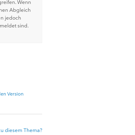
ugreifen. Wenn
inen Abgleich
en jedoch
emeldet sind.
len Version
zu diesem Thema?