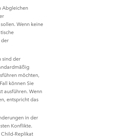
im Abgleichen
er
 sollen. Wenn keine
tische
 der
 sind der
tandardmäßig
usführen möchten,
Fall können Sie
kt ausführen. Wenn
n, entspricht das
Änderungen in der
ten Konflikte.
Child-Replikat