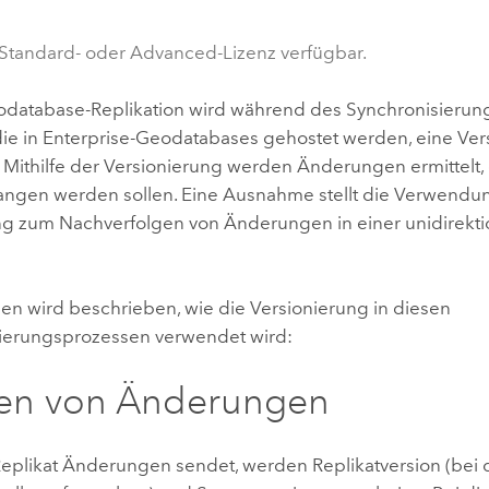
Umgeb
Geoinforma
Infrast
 Standard- oder Advanced-Lizenz verfügbar.
Alle Storys
odatabase-Replikation wird während des Synchronisierun
 die in Enterprise-Geodatabases gehostet werden, eine Ve
 Mithilfe der Versionierung werden Änderungen ermittelt,
ngen werden sollen. Eine Ausnahme stellt die Verwendu
ng zum Nachverfolgen von Änderungen in einer unidirekti
en wird beschrieben, wie die Versionierung in diesen
ierungsprozessen verwendet wird:
en von Änderungen
eplikat Änderungen sendet, werden Replikatversion (bei 