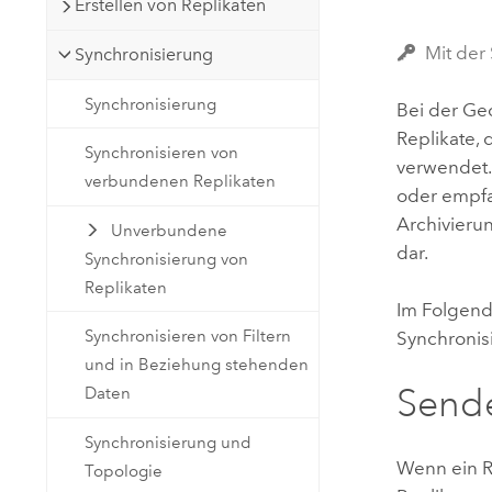
Erstellen von Replikaten
Natürliche Ressourcen
Developer-Technologie
Mit der
Synchronisierung
Erstellen Sie Anwendungen für
die Kartenerstellung und
Alle Branchen
Synchronisierung
Bei der Ge
räumliche Analyse
Replikate,
Synchronisieren von
verwendet.
verbundenen Replikaten
oder empfa
Alle Produkte
Archivieru
Unverbundene
dar.
Synchronisierung von
Replikaten
Im Folgend
Synchronisieren von Filtern
Synchronis
und in Beziehung stehenden
Send
Daten
Synchronisierung und
Wenn ein R
Topologie