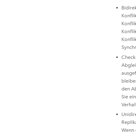
Bidire
Konfli
Konfli
Konfli
Konfli
Synchr
Check-
Abglei
ausgef
bleibe
den Ab
Sie ei
Verhal
Unidir
Replik
Wenn e