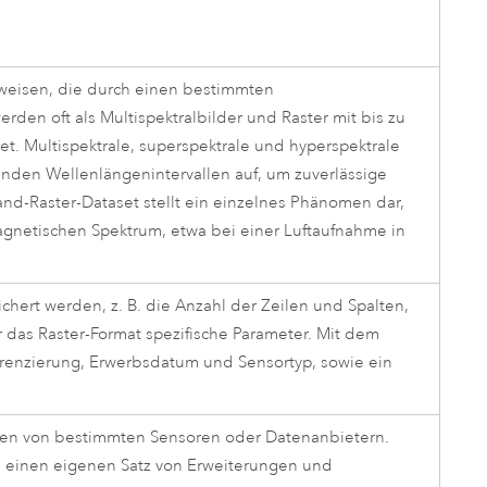
fweisen, die durch einen bestimmten
rden oft als Multispektralbilder und Raster mit bis zu
t. Multispektrale, superspektrale und hyperspektrale
nden Wellenlängenintervallen auf, um zuverlässige
band-Raster-Dataset stellt ein einzelnes Phänomen dar,
agnetischen Spektrum, etwa bei einer Luftaufnahme in
eichert werden, z. B. die Anzahl der Zeilen und Spalten,
r das Raster-Format spezifische Parameter. Mit dem
ferenzierung, Erwerbsdatum und Sensortyp, sowie ein
aten von bestimmten Sensoren oder Datenanbietern.
en einen eigenen Satz von Erweiterungen und