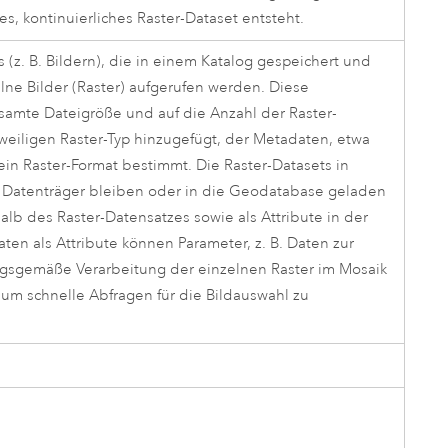
s, kontinuierliches Raster-Dataset entsteht.
(z. B. Bildern), die in einem Katalog gespeichert und
elne Bilder (Raster) aufgerufen werden. Diese
samte Dateigröße und auf die Anzahl der Raster-
eiligen Raster-Typ hinzugefügt, der Metadaten, etwa
in Raster-Format bestimmt. Die Raster-Datasets in
 Datenträger bleiben oder in die Geodatabase geladen
lb des Raster-Datensatzes sowie als Attribute in der
ten als Attribute können Parameter, z. B. Daten zur
ngsgemäße Verarbeitung der einzelnen Raster im Mosaik
m schnelle Abfragen für die Bildauswahl zu