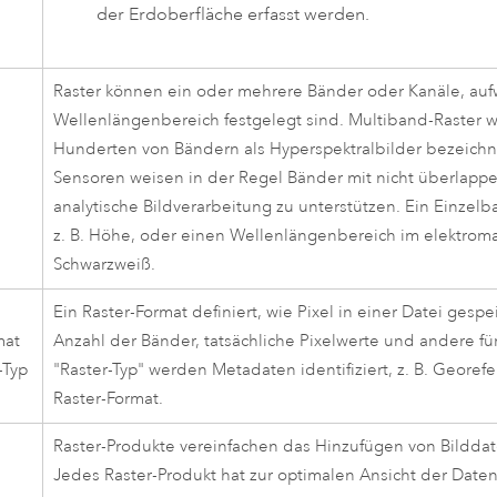
der Erdoberfläche erfasst werden.
Raster können ein oder mehrere Bänder oder Kanäle, au
Wellenlängenbereich festgelegt sind. Multiband-Raster we
Hunderten von Bändern als Hyperspektralbilder bezeichne
Sensoren weisen in der Regel Bänder mit nicht überlappe
analytische Bildverarbeitung zu unterstützen. Ein Einzel
z. B. Höhe, oder einen Wellenlängenbereich im elektrom
Schwarzweiß.
Ein Raster-Format definiert, wie Pixel in einer Datei gesp
mat
Anzahl der Bänder, tatsächliche Pixelwerte und andere fü
-Typ
"Raster-Typ" werden Metadaten identifiziert, z. B. Geore
Raster-Format.
Raster-Produkte vereinfachen das Hinzufügen von Bildd
Jedes Raster-Produkt hat zur optimalen Ansicht der Dat