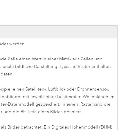
ungen.
aktivieren Sie eine kostenfreie Testversion.
Die Story lesen
Den Kurs erkunden
tionen
rukturmanagement erkunden
ArcGIS Pro erkunden
endet werden.
ede Zelle einen Wert in einer Matrix aus Zeilen und
sionale bildliche Darstellung. Typische Raster enthalten
ndaten.
eispiel einen Satelliten-, Luftbild- oder Drohnensensor,
datenbänder mit jeweils einer bestimmten Wellenlänge im
ster-Datenmodell gespeichert. In einem Raster sind die
 und die Bit-Tiefe eines Bildes definiert.
er als Bilder betrachtet. Ein Digitales Höhenmodell (DHM)