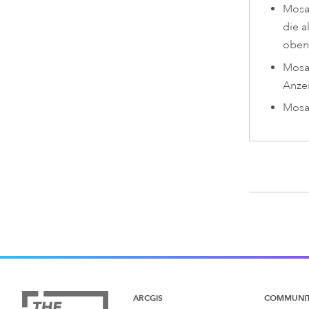
Mosai
die a
oben.
Mosai
Anzei
Mosai
ARCGIS
COMMUNI