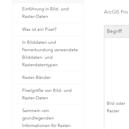
Natürliche Ressourcen
Einführung in Bild- und
Developer-Technologie
ArcGIS Pro
Raster-Daten
Erstellen Sie Anwendungen für
die Kartenerstellung und
Alle Branchen
Was ist ein Pixel?
Begriff
räumliche Analyse
In Bilddaten und
Fernerkundung verwendete
Alle Produkte
Bilddaten- und
Rasterdatentypen
Raster-Bänder
Pixelgröße von Bild- und
Raster-Daten
Bild oder
Sammeln von
Raster
grundlegenden
Informationen für Raster-