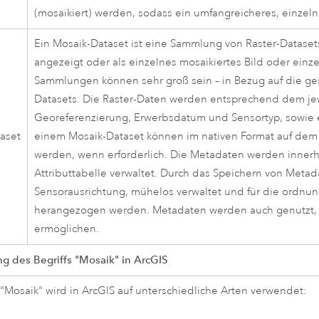
(mosaikiert) werden, sodass ein umfangreicheres, einzelne
Ein Mosaik-Dataset ist eine Sammlung von Raster-Datasets 
angezeigt oder als einzelnes mosaikiertes Bild oder einz
Sammlungen können sehr groß sein – in Bezug auf die ge
Datasets. Die Raster-Daten werden entsprechend dem jew
Georeferenzierung, Erwerbsdatum und Sensortyp, sowie e
aset
einem Mosaik-Dataset können im nativen Format auf dem
werden, wenn erforderlich. Die Metadaten werden innerha
Attributtabelle verwaltet. Durch das Speichern von Metada
Sensorausrichtung, mühelos verwaltet und für die ordnu
herangezogen werden. Metadaten werden auch genutzt, u
ermöglichen.
 des Begriffs "Mosaik" in ArcGIS
 "Mosaik" wird in ArcGIS auf unterschiedliche Arten verwendet: