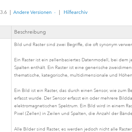
Umgeb
Geoinforma
 3.6
|
|
Hilfearchiv
Infrast
Andere Versionen
Alle Storys
Beschreibung
Bild und Raster sind zwei Begriffe, die oft synonym verw
Ein Raster ist ein zellenbasiertes Datenmodell, bei dem j
Spalten enthält. Ein Raster ist eine generische zweidimen
thematische, kategorische, multidimensionale und Höhe
Ein Bild ist ein Raster, das durch einen Sensor, wie zum B
erfasst wurde. Der Sensor erfasst ein oder mehrere Bild
elektromagnetischen Spektrum. Ein Bild wird in einem Ra
Pixel (Zellen) in Zeilen und Spalten, die Anzahl der Bänder
Alle Bilder sind Raster, es werden jedoch nicht alle Rast