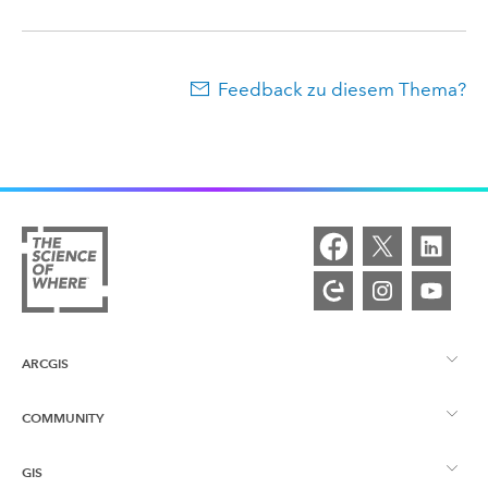
Feedback zu diesem Thema?
ARCGIS
COMMUNITY
ArcGIS – Überblick
GIS
Esri Community
Kartenerstellung