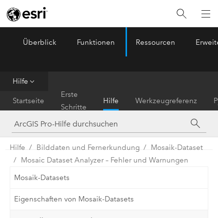
Überblick
Funktionen
Ressourcen
Erwei
ArcGIS Pro
Menu
Hilfe
Erste
Startseite
Hilfe
Werkzeugreferenz
P
Schritte
Hilfe
Bilddaten und Fernerkundung
Mosaik-Dataset
Mosaic Dataset Analyzer – Fehler und Warnungen
Mosaik-Datasets
Eigenschaften von Mosaik-Datasets