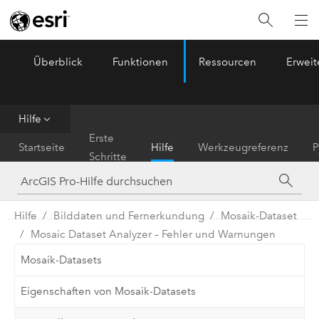
Überblick
Funktionen
Ressourcen
Erwei
ArcGIS Pro
Menu
Hilfe
Erste
Startseite
Hilfe
Werkzeugreferenz
P
Schritte
Hilfe
Bilddaten und Fernerkundung
Mosaik-Dataset
Mosaic Dataset Analyzer – Fehler und Warnungen
Mosaik-Datasets
Eigenschaften von Mosaik-Datasets