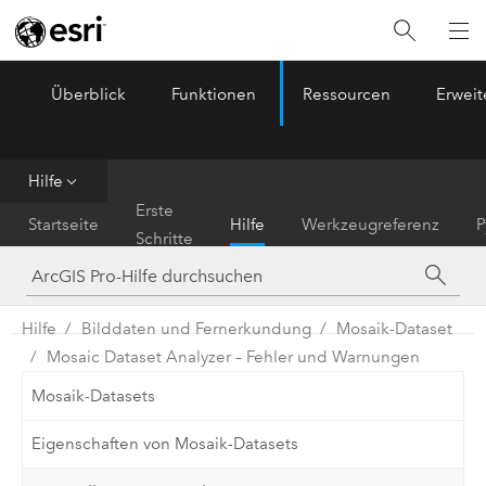
Überblick
Funktionen
Ressourcen
Erwei
ArcGIS Pro
Menu
Hilfe
Erste
Startseite
Hilfe
Werkzeugreferenz
P
Schritte
Hilfe
Bilddaten und Fernerkundung
Mosaik-Dataset
Mosaic Dataset Analyzer – Fehler und Warnungen
Mosaik-Datasets
Eigenschaften von Mosaik-Datasets