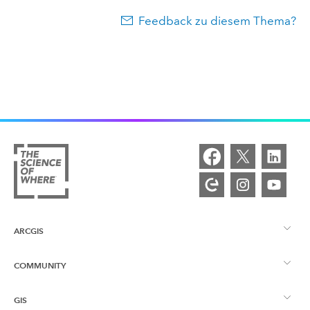
Feedback zu diesem Thema?
ARCGIS
COMMUNITY
ArcGIS – Überblick
GIS
Esri Community
Kartenerstellung