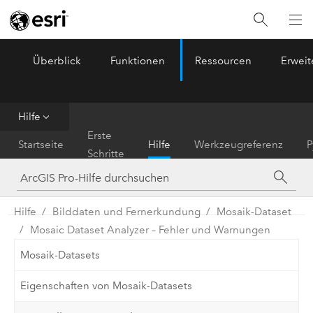
Überblick
Funktionen
Ressourcen
Erwei
ArcGIS Pro
Menu
Hilfe
Erste
Startseite
Hilfe
Werkzeugreferenz
P
Schritte
Hilfe
Bilddaten und Fernerkundung
Mosaik-Dataset
Mosaic Dataset Analyzer – Fehler und Warnungen
Mosaik-Datasets
Eigenschaften von Mosaik-Datasets